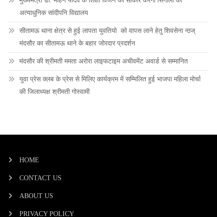
मुख्यमंत्री डॉ. मोहन यादव के शिक्षा विजन को साकार करेगा सिंगोली का
अत्याधुनिक सांदीपनि विद्यालय
सीतामऊ थाना क्षेत्र से हुई लापता युवतियो को वापस लाने हेतु शिवसेना न्ठज्
मंदसौर का सीतामऊ थाने के बहार जोरदार प्रदर्शन
मंदसौर की श्रीमती ममता अरोरा लाइफटाइम अचीवमेंट अवार्ड से सम्मानित
युवा प्रेस क्लब के प्रेस से मिलिए कार्यक्रम में सम्मिलित हुई भाजपा महिला मोर्चा
की जिलाध्यक्ष श्रीमती गोस्वामी
HOME
CONTACT US
ABOUT US
PRIVACY POLICY