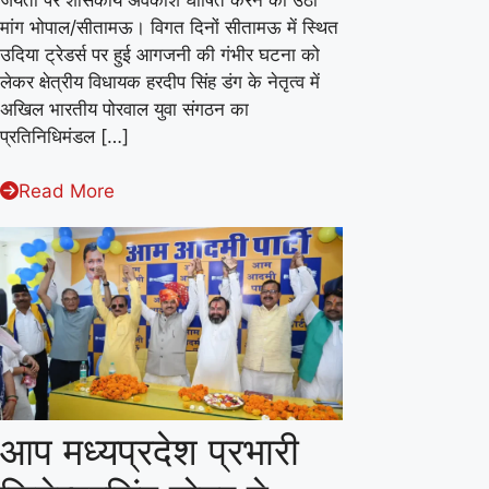
घटना
मांग भोपाल/सीतामऊ। विगत दिनों सीतामऊ में स्थित
को
उदिया ट्रेडर्स पर हुई आगजनी की गंभीर घटना को
लेकर
लेकर क्षेत्रीय विधायक हरदीप सिंह डंग के नेतृत्व में
अखिल भारतीय पोरवाल युवा संगठन का
पोरवाल
प्रतिनिधिमंडल […]
युवा
संगठन
Read More
ने
मुख्यमंत्री
से
की
मुलाकात
आप मध्यप्रदेश प्रभारी