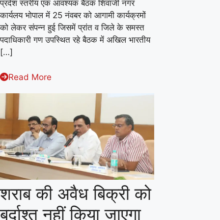
प्रदेश स्तरीय एक आवश्यक बैठक शिवाजी नगर
ग्रामीण
कार्यलय भोपाल में 25 नंवबर को आगामी कार्यक्रमों
मजदूर
को लेकर संपन्न हुई जिसमें प्रांत व जिले के समस्त
पदाधिकारी गण उपस्थित रहे बैठक में अखिल भारतीय
महासंघ
[…]
की
प्रदेश
Read More
स्तरीय
बैठक
भोपाल
कार्यलय
में
हुई
संपन्न!
शराब की अवैध बिक्री को
बर्दाश्त नहीं किया जाएगा