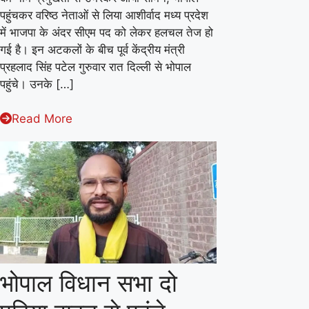
की
पहुंचकर वरिष्ठ नेताओं से लिया आशीर्वाद मध्य प्रदेश
हर
दौड़
में भाजपा के अंदर सीएम पद को लेकर हलचल तेज हो
हर
में
गई है। इन अटकलों के बीच पूर्व केंद्रीय मंत्री
महादेव
पहले
प्रहलाद सिंह पटेल गुरुवार रात दिल्ली से भोपाल
पहुंचे। उनके […]
पायदान
पर
Read More
प्रहलाद
पटेल
का
नाम
प्रमुखता
से
उभरकर
आया
भोपाल विधान सभा दो
सामने