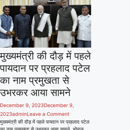
द्वारा
उज्जैन
में
रात
बिताकर
तोड़ा
मुख्यमंत्री की दौड़ में पहले
मिथक
पायदान पर प्रहलाद पटेल
बोले-
बाबा
का नाम प्रमुखता से
महाकाल
उभरकर आया सामने
तो
पूरे
December 9, 2023
December 9,
ब्रह्मांड
on
2023
admin
Leave a Comment
के
मुख्यमंत्री की दौड़ में पहले पायदान पर प्रहलाद पटेल
मुख्यमंत्री
राजा
का नाम प्रमुखता से उभरकर आया सामने, भोपाल