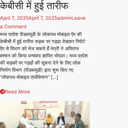
केबीसी में हुई तारीफ
April 7, 2025
April 7, 2025
admin
Leave
on
a Comment
मध्य प्रदेश पीडब्ल्यूडी के लोकपथ मोबाइल ऐप की
मध्य
केबीसी में हुई तारीफ सड़क पर गड्ढा देखकर रिपोर्ट
प्रदेश
ऐप से विभाग को भेज सकते हैं मंत्री ने अमिताभ
पीडब्ल्यूडी
बच्चन को किया धन्यवाद ज्ञापित भोपाल। मध्य प्रदेश
के
की सड़कों पर गड्ढों की सूचना देने के लिए लोक
लोकपथ
निर्माण विभाग (पीडब्ल्यूडी) द्वारा शुरू किए गए
“लोकपथ मोबाइल एप्लीकेशन” […]
मोबाइल
ऐप
Read More
की
केबीसी
में
हुई