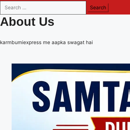
Search
for:
About Us
karmbumiexpress me aapka swagat hai