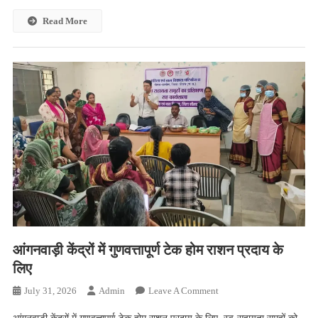
मिलिए
कार्यक्रम
Read More
में
सम्मिलित
हुई
भाजपा
महिला
मोर्चा
की
जिलाध्यक्ष
श्रीमती
गोस्वामी
आंगनवाड़ी केंद्रों में गुणवत्तापूर्ण टेक होम राशन प्रदाय के
लिए
On
July 31, 2026
Admin
Leave A Comment
आंगनवाड़ी