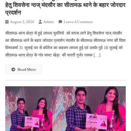
हेतु शिवसेना न्ठज् मंदसौर का सीतामऊ थाने के बहार जोरदार
प्रदर्शन
On
August 2, 2026
Admin
Leave A Comment
सीतामऊ
सीतामऊ थाना क्षेत्र से हुई लापता युवतियो को वापस लाने हेतु शिवसेना न्ठज् मंदसौर
थाना
का सीतामऊ थाने के बहार जोरदार प्रदर्शन मंदसौर के सीतामऊ सीतामऊ नगर की दिशा
क्षेत्र
विश्वकर्मा 31 जुलाई घर से कॉलेज का कहकर लापता हुई एवं उसके पूर्व 18 जुलाई को
से
सीतामऊ थाना क्षेत्र के गांव मामट खेड़ा की भारती गुर्जर नामक […]
हुई
लापता
युवतियो
Read More
को
वापस
लाने
हेतु
शिवसेना
न्ठज्
मंदसौर
का
सीतामऊ