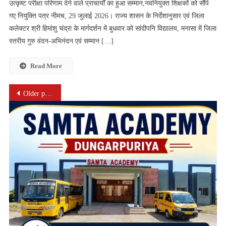
उत्कृष्ट परीक्षा परिणाम देने वाले प्राचार्यों का हुआ सम्मान,नवनियुक्त शिक्षकों को सौंपे
गुरु
गए नियुक्ति पत्र नीमच, 29 जुलाई 2026। राज्य शासन के निर्देशानुसार एवं जिला
वंदन-
कलेक्टर श्री हिमांशु चंद्रा के मार्गदर्शन में बुधवार को सांदीपनि विद्यालय, मनासा में जिला
अभिनंदन
एवं
स्तरीय गुरु वंदन-अभिनंदन एवं सम्मान […]
सम्मान
समारोह
Read More
गरिमापूर्ण
वातावरण
Posts
Older posts
में
navigation
संपन्न