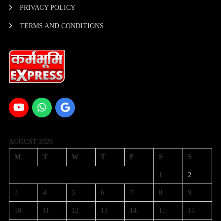
PRIVACY POLICY
TERMS AND CONDITIONS
AUGUST 2026
M
T
W
T
F
S
S
1
2
3
4
5
6
7
8
9
10
11
12
13
14
15
16