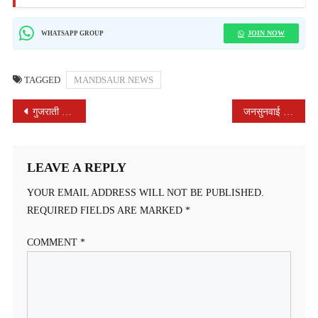
JOIN NOW
WHATSAPP GROUP
TAGGED
MANDSAUR NEWS
POST
गुजराती सेन समाज का पदग्रहण समारोह संपन्न, नव निर्वाचित पदाधिकारियों ने संभाला दायित्व
जनसुनवाई में कलेक्‍टर श्रीमती गर्ग ने सुनी 120 आवेदकों की समस्याएं
NAVIGATION
LEAVE A REPLY
YOUR EMAIL ADDRESS WILL NOT BE PUBLISHED.
REQUIRED FIELDS ARE MARKED
*
COMMENT
*