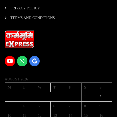
PRIVACY POLICY
TERMS AND CONDITIONS
AUGUST 2026
M
T
W
T
F
S
S
1
2
3
4
5
6
7
8
9
10
11
12
13
14
15
16