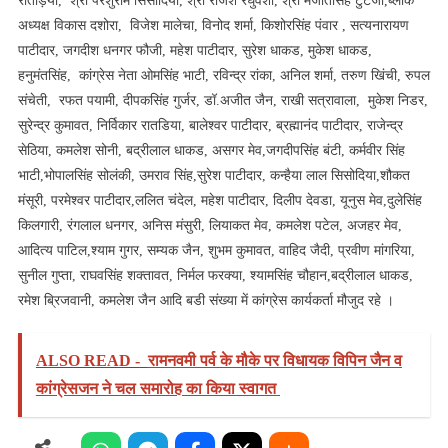
रातड़िया, श्री परशुराम सिसोदिया, श्री राजेश रघुवंशी, श्री मंजीतसिंह टुटेजा,ब्लाक
अध्यक्ष विकास दशोरा, विजेश मालेचा, विनोद शर्मा, किशोरसिंह पंवार , सत्यनारायण
पाटीदार, जगदीश धनगर फौजी, महेश पाटीदार, सुरेश धाकड, मुकेश धाकड,
हनुमंतसिंह, कांग्रेस नेता ओमसिंह भाटी, रविन्द्र रांका, अनिल शर्मा, तरुण खिंची, रुपल
संचेती, रफत पयामी, दीपकसिंह गुर्जर, डॉ.अजीत जैन, राखी सत्रावाला, मुकेश निडर,
सुरेन्द्र कुमावत, निर्विकार रातडिया, बालेश्वर पाटीदार, ब्रह्मानंद पाटीदार, राजेन्द्र
सेठिया, कमलेश सोनी, बद्रीलाल धाकड, असगर मेव,जगदीपसिंह बंटी, कर्मवीर सिंह
भाटी,भोपालसिंह सोलंकी, उमराव सिंह,सुरेश पाटीदार, कन्हैया लाल सिसोदिया,शौकत
मंसूरी, परमेश्वर पाटीदार,ललित चंदेल, महेश पाटीदार, दिलीप देवडा, यूनुस मेव,दुलेसिंह
किलगारी, रंगलाल धनगर, अनिस मंसुरी, लियाकत मेव, कमलेश पटेल, अजहर मेव,
आदित्य पाटिल,श्याम गुगर, सम्यक जैन, शुभम कुमावत, वाहिद जैदी, प्रवीण मांगरिया,
सुनील गुप्ता, राघवसिंह शक्तावत, निर्मल फरक्या, श्यामसिंह चौहान,बद्रीलाल धाकड,
रमेश ब्रिजवानी, कमलेश जैन आदि बडी संख्या में कांग्रेस कार्यकर्ता मौजुद रहे ।
ALSO READ -
रामनवमी पर्व के मौके पर विधायक विपिन जैन व
कांग्रेसजन ने चल समारोह का किया स्वागत