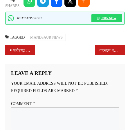
SHARES
JOIN NOW
WHATSAPP GROUP
TAGGED
MANDSAUR NEWS
POST
फतेहगढ़ विद्यालय में साइकिल वितरण के साथ आधुनिक प्री-प्राइमरी कक्षाओं का शुभारंभ ।
वात्सल्य पब्लिक स्कूल का करियर फेस्ट
NAVIGATION
LEAVE A REPLY
YOUR EMAIL ADDRESS WILL NOT BE PUBLISHED.
REQUIRED FIELDS ARE MARKED
*
COMMENT
*