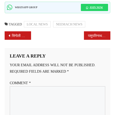
JOIN NOW
WHATSAPP GROUP
TAGGED
LOCAL NEWS
NEEMACH NEWS
POST
सिंगोली के पीड़ित परिवार को₹9लाख की आर्थिक सहायता
पशुपतिनाथ मंदिर आराधना हाल में सात दिवसीय श्रीमद भागवत कथा ज्ञान यज्ञ का शुभारंभ
NAVIGATION
LEAVE A REPLY
YOUR EMAIL ADDRESS WILL NOT BE PUBLISHED.
REQUIRED FIELDS ARE MARKED
*
COMMENT
*