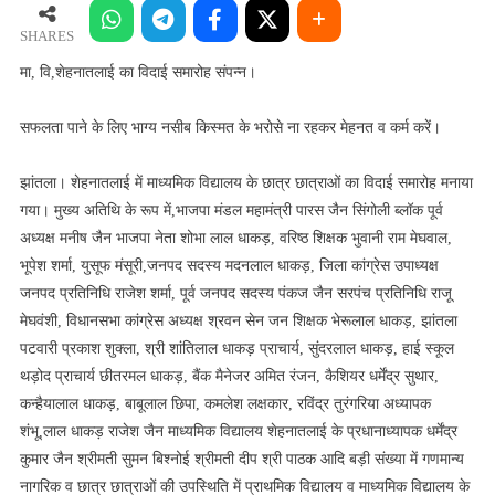
के
लिए
SHARES
भाग्य
मा, वि,शेहनातलाई का विदाई समारोह संपन्न।
नसीब
किस्मत
सफलता पाने के लिए भाग्य नसीब किस्मत के भरोसे ना रहकर मेहनत व कर्म करें।
के
भरोसे
झांतला। शेहनातलाई में माध्यमिक विद्यालय के छात्र छात्राओं का विदाई समारोह मनाया
ना
गया। मुख्य अतिथि के रूप में,भाजपा मंडल महामंत्री पारस जैन सिंगोली ब्लॉक पूर्व
रहकर
अध्यक्ष मनीष जैन भाजपा नेता शोभा लाल धाकड़, वरिष्ठ शिक्षक भुवानी राम मेघवाल,
मेहनत
व
भूपेश शर्मा, युसूफ मंसूरी,जनपद सदस्य मदनलाल धाकड़, जिला कांग्रेस उपाध्यक्ष
कर्म
जनपद प्रतिनिधि राजेश शर्मा, पूर्व जनपद सदस्य पंकज जैन सरपंच प्रतिनिधि राजू
करें।
मेघवंशी, विधानसभा कांग्रेस अध्यक्ष श्रवन सेन जन शिक्षक भेरूलाल धाकड़, झांतला
पटवारी प्रकाश शुक्ला, श्री शांतिलाल धाकड़ प्राचार्य, सुंदरलाल धाकड़, हाई स्कूल
थड़ोद प्राचार्य छीतरमल धाकड़, बैंक मैनेजर अमित रंजन, कैशियर धर्मेंद्र सुथार,
कन्हैयालाल धाकड़, बाबूलाल छिपा, कमलेश लक्षकार, रविंद्र तुरंगरिया अध्यापक
शंभू,लाल धाकड़ राजेश जैन माध्यमिक विद्यालय शेहनातलाई के प्रधानाध्यापक धर्मेंद्र
कुमार जैन श्रीमती सुमन बिश्नोई श्रीमती दीप श्री पाठक आदि बड़ी संख्या में गणमान्य
नागरिक व छात्र छात्राओं की उपस्थिति में प्राथमिक विद्यालय व माध्यमिक विद्यालय के