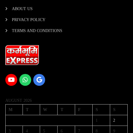
ABOUT US
PRIVACY POLICY
TERMS AND CONDITIONS
AUGUST 2026
M
T
W
T
F
S
S
1
2
3
4
5
6
7
8
9