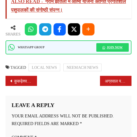
ALSO READ -
ग्राम झांतला में आत्मा योजना अंतर्गत प्रगतिशील
पशुपालकों की संगोष्ठी संपन्न।
SHARES
JOIN NOW
WHATSAPP GROUP
TAGGED
LOCAL NEWS
NEEMACH NEWS
POST
कुकड़ेश्वर ब्लॉक कांग्रेस ने पांच मुख्य मांगो को लेकर दिया धरना
अग्रवाल परिवार ने भेंट की मुख्यमंत्री को पशुपतिनाथ प्रतिमा के इतिहास की पुस्तक
NAVIGATION
LEAVE A REPLY
YOUR EMAIL ADDRESS WILL NOT BE PUBLISHED.
REQUIRED FIELDS ARE MARKED
*