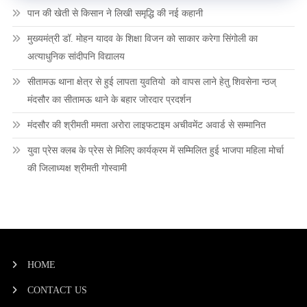
पान की खेती से किसान ने लिखी समृद्धि की नई कहानी
मुख्यमंत्री डॉ. मोहन यादव के शिक्षा विजन को साकार करेगा सिंगोली का
अत्याधुनिक सांदीपनि विद्यालय
सीतामऊ थाना क्षेत्र से हुई लापता युवतियो को वापस लाने हेतु शिवसेना न्ठज्
मंदसौर का सीतामऊ थाने के बहार जोरदार प्रदर्शन
मंदसौर की श्रीमती ममता अरोरा लाइफटाइम अचीवमेंट अवार्ड से सम्मानित
युवा प्रेस क्लब के प्रेस से मिलिए कार्यक्रम में सम्मिलित हुई भाजपा महिला मोर्चा
की जिलाध्यक्ष श्रीमती गोस्वामी
HOME
CONTACT US