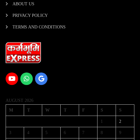
ABOUT US
PRIVACY POLICY
TERMS AND CONDITIONS
AUGUST 2026
M
T
W
T
F
S
S
1
2
3
4
5
6
7
8
9