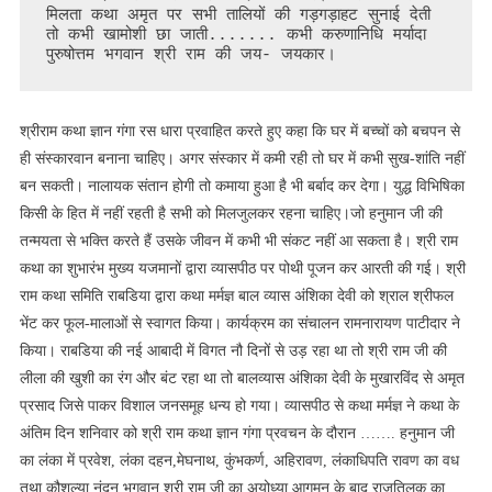
मिलता कथा अमृत पर सभी तालियों की गड़गड़ाहट सुनाई देती 
तो कभी खामोशी छा जाती....... कभी करुणानिधि मर्यादा 
पुरुषोत्तम भगवान श्री राम की जय- जयकार। 
श्रीराम कथा ज्ञान गंगा रस धारा प्रवाहित करते हुए कहा कि घर में बच्चों को बचपन से
ही संस्कारवान बनाना चाहिए। अगर संस्कार में कमी रही तो घर में कभी सुख-शांति नहीं
बन सकती। नालायक संतान होगी तो कमाया हुआ है भी बर्बाद कर देगा। युद्ध विभिषिका
किसी के हित में नहीं रहती है सभी को मिलजुलकर रहना चाहिए।जो हनुमान जी की
तन्मयता से भक्ति करते हैं उसके जीवन में कभी भी संकट नहीं आ सकता है। श्री राम
कथा का शुभारंभ मुख्य यजमानों द्वारा व्यासपीठ पर पोथी पूजन कर आरती की गई। श्री
राम कथा समिति राबडिया द्वारा कथा मर्मज्ञ बाल व्यास अंशिका देवी को श्राल श्रीफल
भेंट कर फूल-मालाओं से स्वागत किया। कार्यक्रम का संचालन रामनारायण पाटीदार ने
किया। राबडिया की नई आबादी में विगत नौ दिनों से उड़ रहा था तो श्री राम जी की
लीला की खुशी का रंग और बंट रहा था तो बालव्यास अंशिका देवी के मुखारविंद से अमृत
प्रसाद जिसे पाकर विशाल जनसमूह धन्य हो गया। व्यासपीठ से कथा मर्मज्ञ ने कथा के
अंतिम दिन शनिवार को श्री राम कथा ज्ञान गंगा प्रवचन के दौरान ……. हनुमान जी
का लंका में प्रवेश, लंका दहन,मेघनाथ, कुंभकर्ण, अहिरावण, लंकाधिपति रावण का वध
तथा कौशल्या नंदन भगवान श्री राम जी का अयोध्या आगमन के बाद राजतिलक का