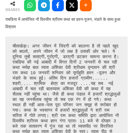
आयोजित
नौ
SHARES
दिवसीय
राबडिया में आयोजित नौ दिवसीय श्रीराम कथा का हवन-पूजन, भंडारे के साथ हुआ
श्रीराम
विश्राम
कथा
का
हवन-
चीताखेड़ा। अगर जीवन में जिंदगी को बदलना है तो पहले खुद 
पूजन,
को बदलो, अपने जीवन में जो लक्ष है उसकी ओर चले। ये 
दुनिया तुम्हें सताएगी,गुर्राएगी, डराएगी डटकर सामना करना है। 
भंडारे
राबडिया की नई आबादी में विगत दिनों 2 जनवरी से चल रही 
के
कथा मर्मज्ञ बाल व्यास अंशिका देवी श्रीधाम वृन्दावन की श्री 
साथ
राम कथा 10 जनवरी शनिवार को पूर्णाहुति हवन -पूजन और 
हुआ
भंडारे के साथ हुई। अंतिम दिन हजारों ग्रामीण...... 
शहरी.... श्रमिक  क्षेत्र का मजदूर ....यह सब  नई 
विश्राम
आबादी में चल रही बालव्यास अंशिका देवी की कथा में यह 
सैलाब नहीं पहुंचा था। जैसे ही कथा पंडाल में हजारों श्रद्धालुओं 
का यह जनसैलाब पहुंचा तो सब एक रंग में हो गये। कथा 
स्थल ही नहीं आस-पास पूरा परिसर जन समूह से सरोबार हो 
गया। कथा के भवसागर में हजारों श्रद्धालुओं ने श्री राम 
सरिता में गोते लगाए। श्री राम कथा समिति द्वारा आयोजित नौ 
दिवसीय श्रीराम कथा ज्ञान गंगा प्रातः 11 बजे से दोपहर 3 
बजे तक वातावरण में गुंज रहा था तो व्यासपीठ पर विराजित 
कथा मर्मज्ञ बाल व्यास अंशिका देवी के स्वर। व्यास पीठ से 