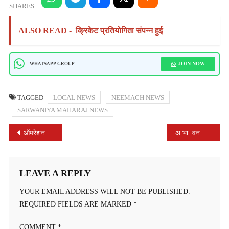
SHARES
ALSO READ -
क्रिकेट प्रतियोगिता संपन्न हुई
JOIN NOW
WHATSAPP GROUP
TAGGED
LOCAL NEWS
NEEMACH NEWS
SARWANIYA MAHARAJ NEWS
POST
ऑपरेशन चक्रव्यूह के तहत बड़ी कार्रवाई
अ.भा. वनवासी कृषि ग्रामीण मजदूर संघ में मनाई संत रविदास जी की जन्म जयंती !
NAVIGATION
LEAVE A REPLY
YOUR EMAIL ADDRESS WILL NOT BE PUBLISHED.
REQUIRED FIELDS ARE MARKED
*
COMMENT
*