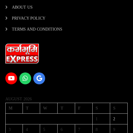
ABOUT US
PRIVACY POLICY
TERMS AND CONDITIONS
AUGUST 2026
M
T
W
T
F
S
S
1
2
3
4
5
6
7
8
9