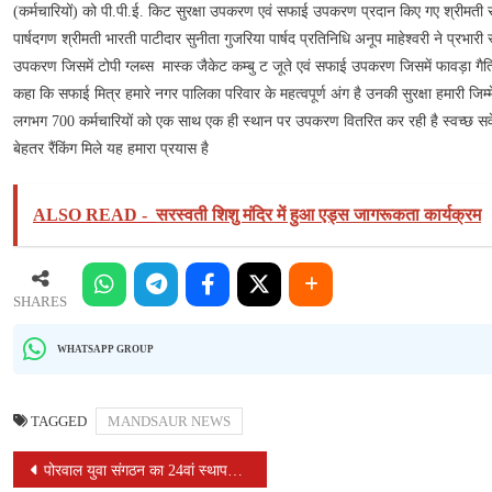
उपकरण
(कर्मचारियों) को पी.पी.ई. किट सुरक्षा उपकरण एवं सफाई उपकरण प्रदान किए गए श्रीमती रमा
वितरित
पार्षदगण श्रीमती भारती पाटीदार सुनीता गुजरिया पार्षद प्रतिनिधि अनूप माहेश्वरी ने प्रभारी स्
उपकरण जिसमें टोपी ग्लब्स मास्क जैकेट कम्बु ट जूते एवं सफाई उपकरण जिसमें फावड़ा गैति
कहा कि सफाई मित्र हमारे नगर पालिका परिवार के महत्वपूर्ण अंग है उनकी सुरक्षा हमारी जिम्
लगभग 700 कर्मचारियों को एक साथ एक ही स्थान पर उपकरण वितरित कर रही है स्वच्छ सर्वेक्
बेहतर रैंकिंग मिले यह हमारा प्रयास है
ALSO READ -
सरस्वती शिशु मंदिर में हुआ एड्स जागरूकता कार्यक्रम
SHARES
WHATSAPP GROUP
TAGGED
MANDSAUR NEWS
POST
पोरवाल युवा संगठन का 24वां स्थापना दिवस संतदर्शन, गौसेवा और पीड़ित मानवता की सेवा कर मनाया