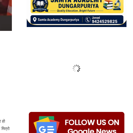
र हो
 मित्रो