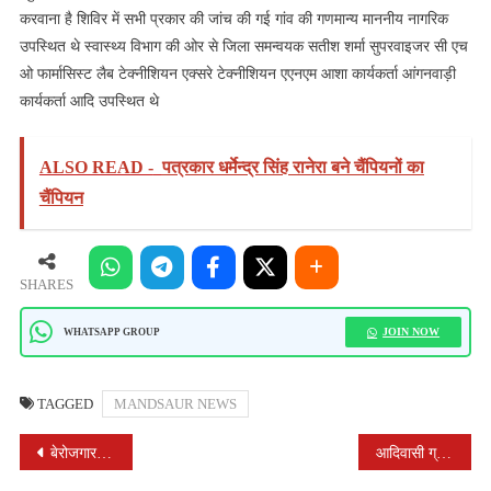
करवाना है शिविर में सभी प्रकार की जांच की गई गांव की गणमान्य माननीय नागरिक
उपस्थित थे स्वास्थ्य विभाग की ओर से जिला समन्वयक सतीश शर्मा सुपरवाइजर सी एच
ओ फार्मासिस्ट लैब टेक्नीशियन एक्सरे टेक्नीशियन एएनएम आशा कार्यकर्ता आंगनवाड़ी
कार्यकर्ता आदि उपस्थित थे
ALSO READ -
पत्रकार धर्मेन्द्र सिंह रानेरा बने चैंपियनों का
चैंपियन
SHARES
JOIN NOW
WHATSAPP GROUP
TAGGED
MANDSAUR NEWS
POST
बेरोजगार सेना का धरना समाप्त, तहसीलदार ने कार्यवाही का दिया आश्वासन
आदिवासी ग्राम विजया तलाई प्राथमिक विद्यालय के छात्र पहुंचे पुलिस थाना सिंगोली