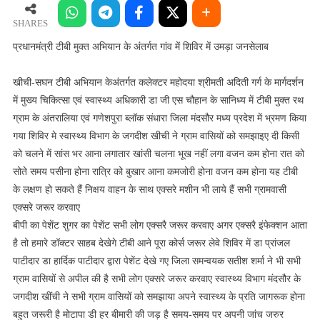
मुक्त
अभियान
SHARES
के
प्रधानमंत्री टीबी मुक्त अभियान के अंतर्गत गांव में शिविर में उमड़ा जनसेलाब
अंतर्गत
गांव
खीची-सघन टीबी अभियान केअंतर्गत कलेक्टर महोदया श्रीमती अदिती गर्ग के मार्गदर्शन
में
में मुख्य चिकित्सा एवं स्वास्थ्य अधिकारी डा जी एस चौहान के सानिध्य में टीबी मुक्त रथ
शिविर
ग्राम के अंतरालिया एवं गणेशपुरा ब्लॉक संधारा जिला मंदसौर मध्य प्रदेश में भ्रमण किया
में
गया शिविर मे स्वास्थ्य विभाग के जगदीश खीची ने ग्राम वासियों को समझाइए दी किसी
उमड़ा
को चलने में सांस भर आना लगातार खांसी चलना भूख नहीं लगा वजन कम होना रात को
जनसेलाब
सोते समय पसीना होना रात्रि को बुखार आना कमजोरी होना वजन कम होना यह टीबी
के लक्षण हो सकते हैं निक्षय वाहन के साथ एक्सरे मशीन भी लाये हैं सभी ग्रामवासी
एक्सरे जरूर करवाए
बीपी का पेशेंट शुगर का पेशेंट सभी लोग एक्सरै जरूर करवाए अगर एक्सरै इंफेक्शन आता
है तो हमारे डॉक्टर साहब देखेगे टीबी आने पूरा कोर्स जरूर लेवे शिविर में डा प्रांजल
पाटीदार डा हार्दिक पाटीदार द्वारा पेशेंट देखे गए जिला समन्वयक सतीश शर्मा ने भी सभी
ग्राम वासियों से अपील की है सभी लोग एक्सरे जरूर करवाए स्वास्थ्य विभाग मंदसौर के
जगदीश खींची ने सभी ग्राम वासियों को समझाया अपने स्वास्थ्य के प्रति जागरूक होना
बहुत जरूरी है मोटापा डी हर बीमारी की जड़ है समय-समय पर अपनी जांच जरुर