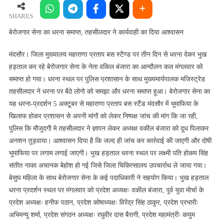
का
धरना
SHARES
समाप्त,
बेरोजगार सेना का धरना समाप्त, तहसीलदार ने कार्यवाही का दिया आश्वासन
तहसीलदार
ने
मंदसौर। जिला मुख्यालय महाराणा प्रताप बस स्टैण्ड पर तीन दिन से धरना देकर भुख
कार्यवाही
हड़ताल कर रहे बेरोजगार सेना के नेता वकिल बंजारा का आन्दौलन कल मंगलवार को
का
समाप्त हो गया। धरना स्थल पर पुलिस प्रशासान के साथ मुख्यमार्यपालक मजिस्ट्रेड
दिया
तहसीलदार ने धरना पर बैठे लोगो को समझा और धरना समाप्त हूआ। बेरोजगार सेना का
आश्वासन
यह धरना-प्रदर्शन 5 अक्टूबर से महाराणा प्रताप बस स्टैंड मंदसौर में भूमाफिया के
खिलाफ होकर प्रशासन से अपनी मांगों को लेकर निष्पक्ष जांच की मांग कि जा रही,
पुलिस कि मौजुदगी मे तहसीलदार ने ज्ञापन लेकर अध्यक्ष वकील बंजारा को दूध पिलाकर
अनशन तुड़वाया। आश्वासन दिया है कि जल्द ही जांच कर कार्रवाई की जाएगी और दोषी
भूमाफिया पर लगाम लगाई जाएगी। भुख हड़ताल धरना स्थल पर लक्ष्मी पति होकम सिंह
संतीत नाका अचानक बेहोश हो गई जिसे जिला चिकित्सालय उपचार्राथ ले जाया गया।
बेसुघ महिला के साथ बेरोजगार सेना के कई पदाधिकारी ने सहयोग किया। भुख हड़ताल
धरना प्रदर्शन स्थल पर मंगलवार को प्रदेश अध्यक्षः वकील बंजारा, पूर्व युवा मोर्चा के
प्रदेश अध्यक्षः हनीफ पठान, प्रदेश कोषाध्यक्षः विरेंद्र सिंह ठाकुर, प्रदेश प्रभारीः
अभिमन्यु शर्मा, प्रदेश संगठन अध्यक्षः रघुवीर दास बैरागी, प्रदेश महामंत्रीः कयुम