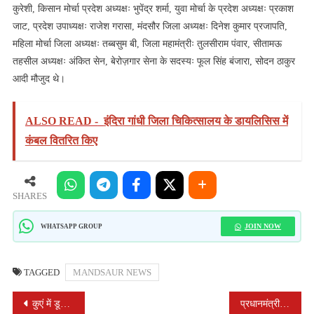
कुरेशी, किसान मोर्चा प्रदेश अध्यक्षः भुपेंद्र शर्मा, युवा मोर्चा के प्रदेश अध्यक्षः प्रकाश
जाट, प्रदेश उपाध्यक्षः राजेश गरासा, मंदसौर जिला अध्यक्षः दिनेश कुमार प्रजापति,
महिला मोर्चा जिला अध्यक्षः तब्बसुम बी, जिला महामंत्रीः तुलसीराम पंवार, सीतामऊ
तहसील अध्यक्षः अंकित सेन, बेरोज़गार सेना के सदस्यः फूल सिंह बंजारा, सोदन ठाकुर
आदी मौजुद थे।
ALSO READ -
इंदिरा गांधी जिला चिकित्सालय के डायलिसिस में
कंबल वितरित किए
SHARES
JOIN NOW
WHATSAPP GROUP
TAGGED
MANDSAUR NEWS
POST
कुएं में डूबने से 17 वर्षीय बालिका की दर्दनाक मौत
प्रधानमंत्री टीबी मुक्त अभियान के अंतर्गत गांव में शिविर में उमड़ा जनसेलाब