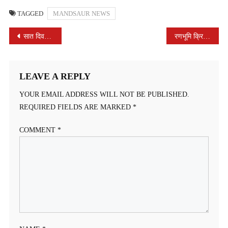
TAGGED
MANDSAUR NEWS
POST
सात दिवसीय भागवत कथा का हवन, पूर्णाहुति एवं पोथी विसर्जन के साथ हुआ समापन
रणभूमि क्रिकेट क्लब अमलावद क्रिकेट टूर्नामेंट का समापन
NAVIGATION
LEAVE A REPLY
YOUR EMAIL ADDRESS WILL NOT BE PUBLISHED.
REQUIRED FIELDS ARE MARKED
*
COMMENT
*