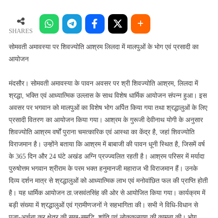
अमावस्या
पर
शिवज्योति
SHARES
आश्रम
सोमवती अमावस्या पर शिवज्योति आश्रम लिलदा में मालपुओं के भोग एवं प्रसादी का
लिलदा
आयोजन
में
मालपुओं
मंदसौर। सोमवती अमावस्या के पावन अवसर पर श्री शिवज्योति आश्रम, लिलदा में
के
श्रद्धा, भक्ति एवं आध्यात्मिक उल्लास के साथ विशेष धार्मिक आयोजन संपन्न हुआ। इस
भोग
अवसर पर भगवान को मालपुओं का विशेष भोग अर्पित किया गया तथा श्रद्धालुओं के लिए
एवं
प्रसादी वितरण का आयोजन किया गया। आश्रम के गुरूजी देवीनाथ योगी के अनुसार
प्रसादी
का
शिवज्योति आश्रम वर्षों पुराना चमत्कारिक एवं आस्था का केंद्र है, जहां शिवज्योति
आयोजन
विराजमान है। उन्होंने बताया कि आश्रम में बाबाजी की पावन धूनी स्थित है, जिसमें वर्ष
के 365 दिन और 24 घंटे अखंड अग्नि प्रज्ज्वलित रहती है। आश्रम परिसर में मर्यादा
पुरुषोत्तम भगवान श्रीराम के परम भक्त हनुमानजी महाराज भी विराजमान हैं। उनके
दिव्य दर्शन मात्र से श्रद्धालुओं को आध्यात्मिक लाभ एवं मनोवांछित फल की प्राप्ति होती
है। यह धार्मिक आयोजन ठा.जसवंतसिंह की ओर से आयोजित किया गया। कार्यक्रम में
बड़ी संख्या में श्रद्धालुओं एवं ग्रामीणजनों ने सहभागिता की। सभी ने विधि-विधान से
पूजा-अर्चना कर क्षेत्र की सुख-समृद्धि, शांति एवं लोककल्याण की कामना की। भोग