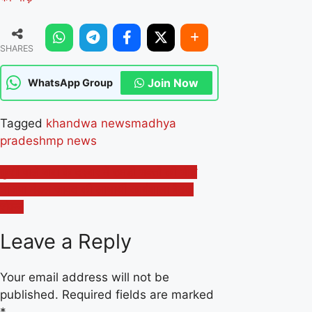
SHARES
Join Now
WhatsApp Group
Tagged
khandwa news
madhya
pradesh
mp news
Post
कुर्सी वाले बाबा के दरबार में उमडी भक्तों की भीड़
भाजपा मंडल जावद की लाभार्थी कार्यशाला बैठक
navigation
संपन्न
Leave a Reply
Your email address will not be
published.
Required fields are marked
*