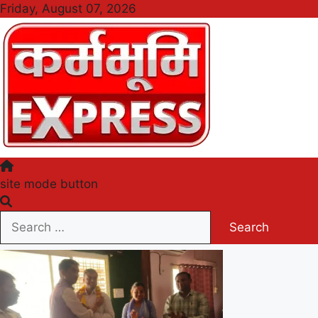
Skip
Friday, August 07, 2026
to
content
Karmabhumi Express
site mode button
Search
for: