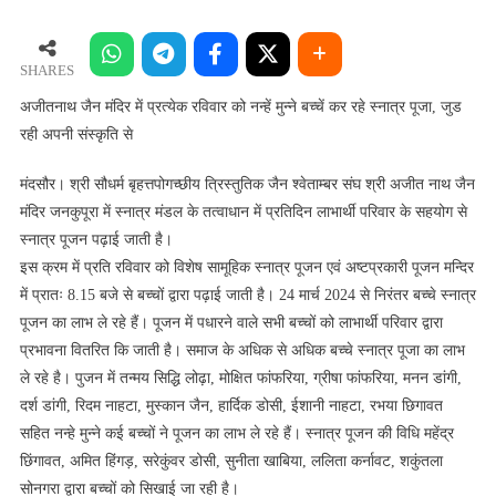
जैन
मंदिर
में
SHARES
प्रत्येक
अजीतनाथ जैन मंदिर में प्रत्येक रविवार को नन्हें मुन्ने बच्चें कर रहे स्नात्र पूजा, जुड
रविवार
रही अपनी संस्कृति से
को
नन्हें
मंदसौर। श्री सौधर्म बृहत्तपोगच्छीय त्रिस्तुतिक जैन श्वेताम्बर संघ श्री अजीत नाथ जैन
मुन्ने
मंदिर जनकुपूरा में स्नात्र मंडल के तत्वाधान में प्रतिदिन लाभार्थी परिवार के सहयोग से
बच्चें
स्नात्र पूजन पढ़ाई जाती है।
कर
इस क्रम में प्रति रविवार को विशेष सामूहिक स्नात्र पूजन एवं अष्टप्रकारी पूजन मन्दिर
रहे
में प्रातः 8.15 बजे से बच्चों द्वारा पढ़ाई जाती है। 24 मार्च 2024 से निरंतर बच्चे स्नात्र
स्नात्र
पूजन का लाभ ले रहे हैं। पूजन में पधारने वाले सभी बच्चों को लाभार्थी परिवार द्वारा
पूजा,
प्रभावना वितरित कि जाती है। समाज के अधिक से अधिक बच्चे स्नात्र पूजा का लाभ
जुड
रही
ले रहे है। पुजन में तन्मय सिद्धि लोढ़ा, मोक्षित फांफरिया, ग्रीषा फांफरिया, मनन डांगी,
अपनी
दर्श डांगी, रिदम नाहटा, मुस्कान जैन, हार्दिक डोसी, ईशानी नाहटा, रभया छिगावत
संस्कृति
सहित नन्हे मुन्ने कई बच्चों ने पूजन का लाभ ले रहे हैं। स्नात्र पूजन की विधि महेंद्र
से
छिंगावत, अमित हिंगड़, सरेकुंवर डोसी, सुनीता खाबिया, ललिता कर्नावट, शकुंतला
सोनगरा द्वारा बच्चों को सिखाई जा रही है।