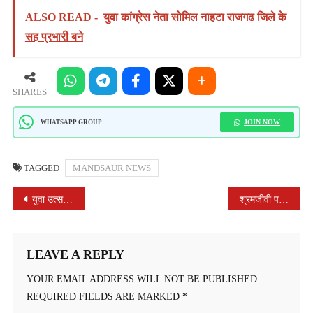
ALSO READ -
युवा कांग्रेस नेता सोमिल नाहटा राजगढ जिले के
सह प्रभारी बने
SHARES
JOIN NOW
WHATSAPP GROUP
TAGGED
MANDSAUR NEWS
POST
युवा उत्सव पर राउमावि अरनोद विद्यार्थियों का पुलिस थाना भ्रमण।
श्रमजीवी पत्रकार संघ हमेशा पत्रकारों के हितों की लड़ाई लड़ रहा है -डॉ राणा मध्यO प्रदेश श्रमजीवी पत्रकार संघ के वर्ष 2026 के परिचय पत्र वितरित
NAVIGATION
LEAVE A REPLY
YOUR EMAIL ADDRESS WILL NOT BE PUBLISHED.
REQUIRED FIELDS ARE MARKED
*