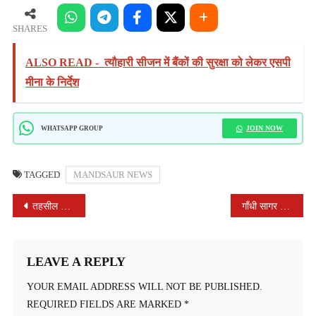
SHARES
ALSO READ -
त्यौहारी सीजन में बैंकों की सुरक्षा को लेकर एसपी
मीना के निर्देश
JOIN NOW
WHATSAPP GROUP
TAGGED
MANDSAUR NEWS
POST
तहसील मनासा एवं जावद में विस्फोटक भंडारणों का किया अधिकारियों ने औचक निरीक्षण
गाँधी सागर नं 8 में आयुष्मान आरोग्य शिविर आयोजित
NAVIGATION
LEAVE A REPLY
YOUR EMAIL ADDRESS WILL NOT BE PUBLISHED.
REQUIRED FIELDS ARE MARKED
*