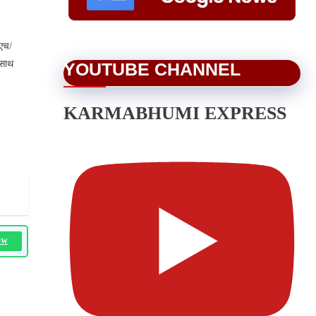
ीएच/
 साथ
YOUTUBE CHANNEL
KARMABHUMI EXPRESS
OW