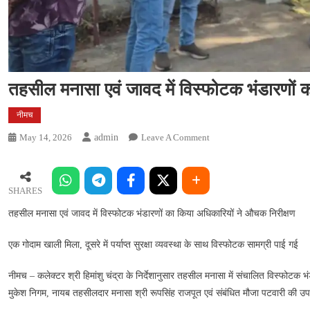
तहसील मनासा एवं जावद में विस्फोटक भंडारणों 
नीमच
On
May 14, 2026
Admin
Leave A Comment
तहसील
मनासा
एवं
SHARES
जावद
तहसील मनासा एवं जावद में विस्फोटक भंडारणों का किया अधिकारियों ने औचक निरीक्षण
में
विस्फोटक
एक गोदाम खाली मिला, दूसरे में पर्याप्त सुरक्षा व्यवस्था के साथ विस्फोटक सामग्री पाई गई
भंडारणों
का
नीमच – कलेक्टर श्री हिमांशु चंद्रा के निर्देशानुसार तहसील मनासा में संचालित विस्फो
किया
मुकेश निगम, नायब तहसीलदार मनासा श्री रूपसिंह राजपूत एवं संबंधित मौजा पटवारी की उप
अधिकारियों