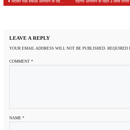
POST
मंदसौर पंछी बचाओ अभियान के तहत ‘पंछी टॉवर’ का निर्माण शुरू, दादा-दादी पार्क में हुआ भूमि पूजन
राहगीर अभियान के तहत 4 किमी रास्ता अत
NAVIGATION
LEAVE A REPLY
YOUR EMAIL ADDRESS WILL NOT BE PUBLISHED.
REQUIRED 
COMMENT
*
NAME
*