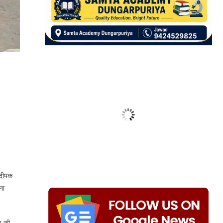
ं दीपक
ना