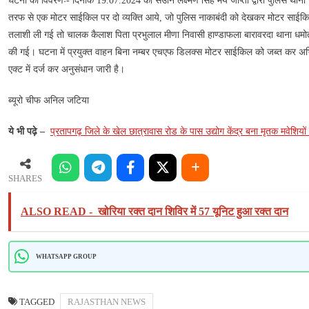
घटना का विवरणः- दिनांक 19.07.2024 को सउनि लक्ष्मण सिंह मय जाप्ता द्वारा पुलिस थाना
को
किया
तरफ से एक मोटर साईकिल पर दो व्यक्ति आये, जो पुलिस नाकाबंदी को देखकर मोटर साईकिल 
जब्त
तलाशी ली गई तो चालक कैलाश पिता प्रभुलाल मीणा निवासी हाण्डाफला बारावरदा थाना धमोत
की गई। घटना में प्रयुक्त वाहन बिना नम्बर एचएफ डिलक्स मोटर साईकिल को जब्त कर अभि
एक्ट में दर्ज कर अनुसंधान जारी है।
ब्यूरो चीफ अनिल जटिया
ये भी पढ़े –
प्रतापगढ़ जिले के खेल छात्रावास रोड के पास उद्योग केंद्र बना मृतक मवेशिय
SHARES
ALSO READ -
खोरिया रक्त दान शिविर में 57 यूनिट हुआ रक्त दान
WHATSAPP GROUP
TAGGED
RAJASTHAN NEWS