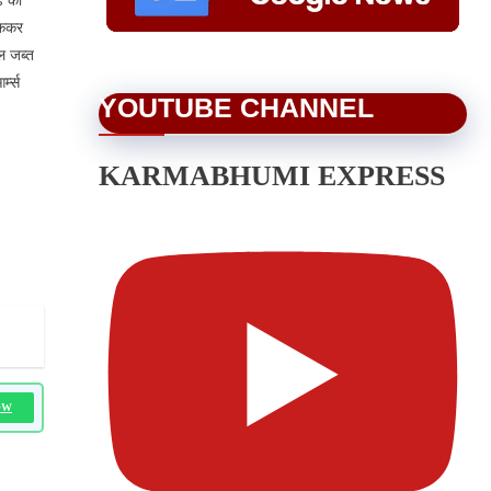
ढ की
ोककर
ल जब्त
्म्स
YOUTUBE CHANNEL
KARMABHUMI EXPRESS
OW