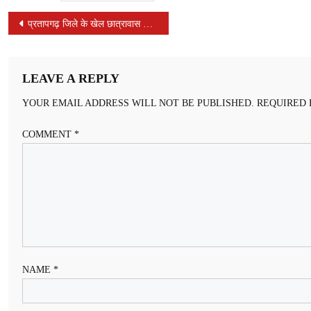
POST
प्रतापगढ़ जिले के खेल छात्रावास रोड के पास उद्योग केंद्र बना मृतक मवेशियों को डालने का अड्डा
NAVIGATION
LEAVE A REPLY
YOUR EMAIL ADDRESS WILL NOT BE PUBLISHED.
REQUIRED 
COMMENT
*
NAME
*