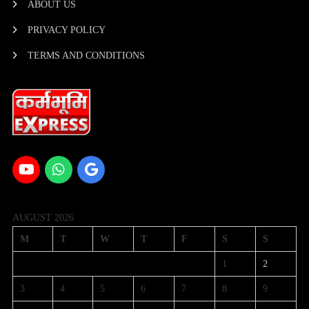
ABOUT US
PRIVACY POLICY
TERMS AND CONDITIONS
AUGUST 2026
M
T
W
T
F
S
S
1
2
3
4
5
6
7
8
9