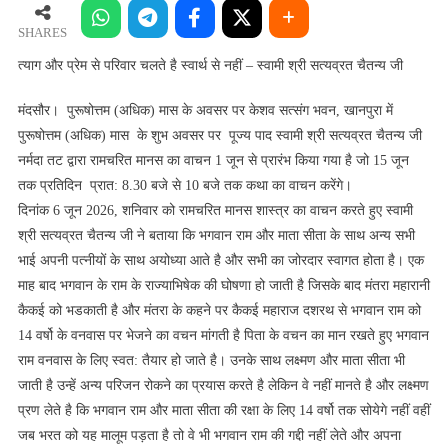
प्रेम
से
SHARES
परिवार
त्याग और प्रेम से परिवार चलते है स्वार्थ से नहीं – स्वामी श्री सत्यव्रत चैतन्य जी
चलते
है
मंदसौर। पुरूषोत्तम (अधिक) मास के अवसर पर केशव सत्संग भवन, खानपुरा में
स्वार्थ
पुरूषोत्तम (अधिक) मास के शुभ अवसर पर पूज्य पाद स्वामी श्री सत्यव्रत चैतन्य जी
से
नर्मदा तट द्वारा रामचरित मानस का वाचन 1 जून से प्रारंभ किया गया है जो 15 जून
नहीं
तक प्रतिदिन प्रात: 8.30 बजे से 10 बजे तक कथा का वाचन करेंगे।
–
दिनांक 6 जून 2026, शनिवार को रामचरित मानस शास्त्र का वाचन करते हुए स्वामी
स्वामी
श्री सत्यव्रत चैतन्य जी ने बताया कि भगवान राम और माता सीता के साथ अन्य सभी
श्री
भाई अपनी पत्नीयों के साथ अयोध्या आते है और सभी का जोरदार स्वागत होता है। एक
सत्यव्रत
माह बाद भगवान के राम के राज्याभिषेक की घोषणा हो जाती है जिसके बाद मंतरा महारानी
चैतन्य
जी
कैकई को भडकाती है और मंतरा के कहने पर कैकई महाराज दशरथ से भगवान राम को
14 वर्षो के वनवास पर भेजने का वचन मांगती है पिता के वचन का मान रखते हुए भगवान
राम वनवास के लिए स्वत: तैयार हो जाते है। उनके साथ लक्ष्मण और माता सीता भी
जाती है उन्हें अन्य परिजन रोकने का प्रयास करते है लेकिन वे नहीं मानते है और लक्ष्मण
प्रण लेते है कि भगवान राम और माता सीता की रक्षा के लिए 14 वर्षो तक सोयेगे नहीं वहीं
जब भरत को यह मालूम पड़ता है तो वे भी भगवान राम की गद्दी नहीं लेते और अपना