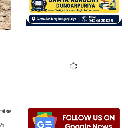
रवनी दोह
 और