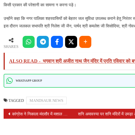
नगर
किसी प्रकार की परेशानी का सामना न करना पड़े।
पालिका
सक्रिय
उन्होंने कहा कि नगर पालिका शहरवासियों को बेहतर जल सुविधा उपलब्ध कराने हेतु निरंतर सक
–
इस दौरान जलकल सभापति श्री निलेश जी जैन, पार्षद श्री कमलेश जी सिसोदिया, श्री गोवर्
कंथार
डेम,
मोरवनी
SHARES
दोह
एवं
ALSO READ -
भगवान श्री अजीत नाथ जैन मंदिर में प्रति रविवार को बच्च
आजाद
जलाशय
का
WHATSAPP GROUP
नपा
अध्यक्ष
ने
TAGGED
MANDSAUR NEWS
किया
POST
कांग्रेस ने निकाला मंदसौर में मशाल जुलूस
शनि अमावस्या पर शनि मंदिरों में उमड़
निरीक्षण
NAVIGATION