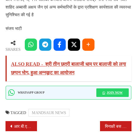
शाहिद अब्बासी अक्षय जैन एवं अन्य कर्मचारियों के द्वारा प्रशिक्षण कार्यशाला की व्यवस्था
सुनिश्चित की गई है
संजय भाटी
SHARES
ALSO READ -
श्री तीन छत्री बालाजी धाम पर बालाजी को लगा
छप्पन भोग, हुआ अन्नकूट का आयोजन
JOIN NOW
WHATSAPP GROUP
TAGGED
MANDSAUR NEWS
POST
आर.बी.एस.के. तहत वंशिका व यश का क्लब फुट (तिरछे पैर) का हुआ निःशुल्क उपचार
मिनाक्षी बस के संचालक अयूब सेठ के जन्मदिन पर बाटे जल पात्र