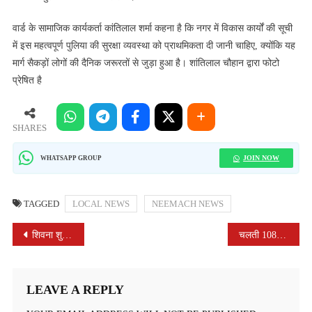
वार्ड के सामाजिक कार्यकर्ता कांतिलाल शर्मा कहना है कि नगर में विकास कार्यों की सूची
में इस महत्वपूर्ण पुलिया की सुरक्षा व्यवस्था को प्राथमिकता दी जानी चाहिए, क्योंकि यह
मार्ग सैकड़ों लोगों की दैनिक जरूरतों से जुड़ा हुआ है। शांतिलाल चौहान द्वारा फोटो
प्रेषित है
SHARES
JOIN NOW
WHATSAPP GROUP
TAGGED
LOCAL NEWS
NEEMACH NEWS
POST
शिवना शुद्धिकरण जनअभियान के 126वें दिन श्रमदानियों ने निकाली एक ट्रॉली गंदगी, विधायक विपिन जैन ने किया श्रमदान का आह्वान
चलती 108 एम्बुलेंस में गूंजी किलकारी, हाई रिस्क गर्भवती ने बेटे को दिया जन्म
NAVIGATION
LEAVE A REPLY