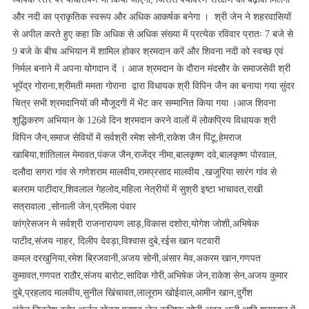
आह्वान
और नदी का प्राकृतिक स्वरूप और अधिक आकर्षक बनेगा । श्री जेन ने शहरवासियों
से अपील करते हुए कहा कि अधिक से अधिक संख्या में प्रत्येक रविवार प्रातः 7 बजे से
9 बजे के बीच अभियान में शामिल होकर श्रमदान करें और शिवना नदी को स्वच्छ एवं
निर्मल बनाने में अपना योगदान दें । आज श्रमदान के दौरान मंदसौर के समाजसेवी श्री
भूपेंद्र गोराना,श्रीमती ममता गोराना द्वारा विधायक श्री विपिन जैन का बनाया गया सुंदर
चित्र सभी श्रमदानियों की मौजूदगी में भेंट कर सम्मानित किया गया ।आज शिवना
शुद्धिकरण अभियान के 126वे दिन श्रमदान करने वालों में लोकप्रिय विधायक श्री
विपिन जैन,समाज सेवियों में सर्वश्री रमेश सोनी,राकेश जैन पिंटू,हेमराज
खाबिया,शांतिलाल मेमावत,पंकज जैन,राजेंद्र नीमा,बालकृष्ण दवे,बालकृष्ण पोरवाल,
दलौदा सगरा गांव से गणेशराम मालवीय,रामप्रसाद मालवीय ,खजुरिया सारंग गांव से
बलराम पाटीदार,शिवलाल गेहलोद,महिला नेत्रीयों में सुश्री इष्टा भाचावत,राखी
सत्रावाला ,सोनाली जेन,प्रमिला पंवार
कांग्रेसजन मे सर्वश्री राजनारायण लाड़,विकास दशोरा,योगेश जोशी,अभिषेक
पाटीद,संजय नाहर, दिलीप देवड़ा,विश्वास दुबे,रईस खान पटवारी
कमल दरखुनिया,रमेश ब्रिजवानी,अजय सोनी,अंसार मेव,अकरम खान,गणपत
कुमावत,गणपत राठौर,संजय बारोट,सादिक गोरी,अभिषेक जेन,राकेश सेन,अजय कुमार
दुबे,प्रहलाद मालवीय,सुनील खिंचावत,लालूराम खोईवाल,आमीन खान,दुर्गेश