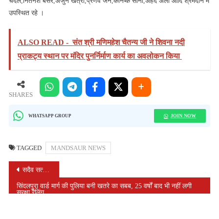
चंदेल,नितनेश बसेर,अर्जुन खेत्रा,प्रणव जेन,कनिष्क सोनी,अहद अली आदि श्रमदान में
उपस्थित रहे ।
ALSO READ -
संत श्री मणिमहेश चैतन्य जी ने शिवना नदी
प्राकट्य स्थान पर मंदिर पुनर्निर्माण कार्य का अवलोकन किया
SHARES
JOIN NOW
WHATSAPP GROUP
TAGGED
MANDSAUR NEWS
POST
सदैव सत्य का पालन करें हमारे सभी शास्त्र इसी बात की प्रेरणा देते है- स्वामी केशवानंद जी
NAVIGATION
सिंदलपुरा वार्ड मार्ग की पुलिया बनी खतरे का सबब, 25 वर्षों बाद भी नहीं लगी
सुरक्षा रेलिंग