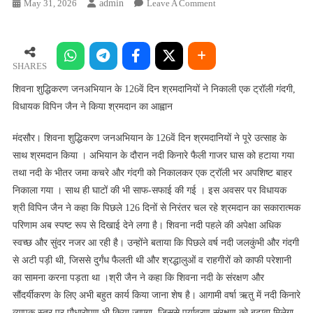
On
May 31, 2026
Admin
Leave A Comment
शिवना
शुद्धिकरण
जनअभियान
के
SHARES
126वें
शिवना शुद्धिकरण जनअभियान के 126वें दिन श्रमदानियों ने निकाली एक ट्रॉली गंदगी,
दिन
विधायक विपिन जैन ने किया श्रमदान का आह्वान
श्रमदानियों
ने
मंदसौर। शिवना शुद्धिकरण जनअभियान के 126वें दिन श्रमदानियों ने पूरे उत्साह के
निकाली
साथ श्रमदान किया । अभियान के दौरान नदी किनारे फैली गाजर घास को हटाया गया
एक
तथा नदी के भीतर जमा कचरे और गंदगी को निकालकर एक ट्रॉली भर अपशिष्ट बाहर
ट्रॉली
निकाला गया । साथ ही घाटों की भी साफ-सफाई की गई । इस अवसर पर विधायक
गंदगी,
श्री विपिन जैन ने कहा कि पिछले 126 दिनों से निरंतर चल रहे श्रमदान का सकारात्मक
विधायक
परिणाम अब स्पष्ट रूप से दिखाई देने लगा है। शिवना नदी पहले की अपेक्षा अधिक
विपिन
स्वच्छ और सुंदर नजर आ रही है। उन्होंने बताया कि पिछले वर्ष नदी जलकुंभी और गंदगी
जैन
ने
से अटी पड़ी थी, जिससे दुर्गंध फैलती थी और श्रद्धालुओं व राहगीरों को काफी परेशानी
किया
का सामना करना पड़ता था ।श्री जैन ने कहा कि शिवना नदी के संरक्षण और
श्रमदान
सौंदर्यीकरण के लिए अभी बहुत कार्य किया जाना शेष है। आगामी वर्षा ऋतु में नदी किनारे
का
व्यापक स्तर पर पौधारोपण भी किया जाएगा, जिससे पर्यावरण संरक्षण को बढ़ावा मिलेगा