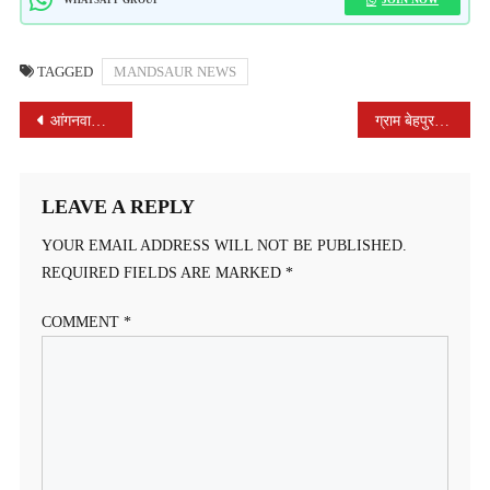
TAGGED
MANDSAUR NEWS
POST
आंगनवाड़ी सेमली ईस्तमुरार में सुविधाओं का विस्तार
ग्राम बेहपुर, खजूरीपंथ एवं हरचंडी में आयुष्मान आरोग्य शिविर आयोजित
NAVIGATION
LEAVE A REPLY
YOUR EMAIL ADDRESS WILL NOT BE PUBLISHED.
REQUIRED FIELDS ARE MARKED
*
COMMENT
*