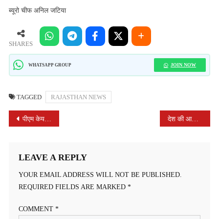
ब्यूरो चीफ अनिल जटिया
SHARES
JOIN NOW
WHATSAPP GROUP
TAGGED
RAJASTHAN NEWS
POST
पीएम केयर्स और सीएम कोविड बाल सेवा योजना के बच्चों संग मंत्री सुश्री भूरिया ने किया भोजन, भेंट किए उपहार
देश की आजादी में यादव समाज का अहम योगदान
NAVIGATION
LEAVE A REPLY
YOUR EMAIL ADDRESS WILL NOT BE PUBLISHED.
REQUIRED FIELDS ARE MARKED
*
COMMENT
*