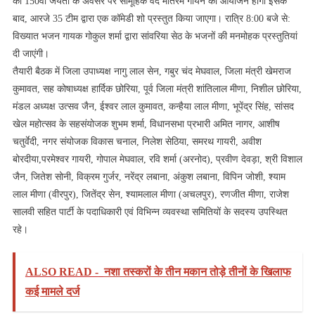
की 150वीं जयंती के अवसर पर सामूहिक वंदे मातरम गायन का आयोजन होगा इसके
बाद, आरजे 35 टीम द्वारा एक कॉमेडी शो प्रस्तुत किया जाएगा। रात्रि 8:00 बजे से:
विख्यात भजन गायक गोकुल शर्मा द्वारा सांवरिया सेठ के भजनों की मनमोहक प्रस्तुतियां
दी जाएंगी।
तैयारी बैठक में जिला उपाध्यक्ष नागु लाल सेन, गबुर चंद मेघवाल, जिला मंत्री खेमराज
कुमावत, सह कोषाध्यक्ष हार्दिक छोरिया, पूर्व जिला मंत्री शांतिलाल मीणा, निशील छोरिया,
मंडल अध्यक्ष उत्सव जैन, ईश्वर लाल कुमावत, कन्हैया लाल मीणा, भूपेंद्र सिंह, सांसद
खेल महोत्सव के सहसंयोजक शुभम शर्मा, विधानसभा प्रभारी अमित नागर, आशीष
चतुर्वेदी, नगर संयोजक विकास चनाल, निलेश सेठिया, समरथ गायरी, अवीश
बोरदीया,परमेश्वर गायरी, गोपाल मेघवाल, रवि शर्मा (अरनोद), प्रवीण देवड़ा, श्री विशाल
जैन, जितेश सोनी, विक्रम गुर्जर, नरेंद्र लबाना, अंकुश लबाना, विपिन जोशी, श्याम
लाल मीणा (वीरपुर), जितेंद्र सेन, श्यामलाल मीणा (अचलपुर), रणजीत मीणा, राजेश
सालवी सहित पार्टी के पदाधिकारी एवं विभिन्न व्यवस्था समितियों के सदस्य उपस्थित
रहे।
ALSO READ -
नशा तस्करों के तीन मकान तोड़े तीनों के खिलाफ
कई मामले दर्ज