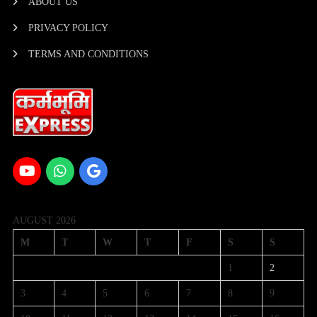
ABOUT US
PRIVACY POLICY
TERMS AND CONDITIONS
AUGUST 2026
M
T
W
T
F
S
S
1
2
3
4
5
6
7
8
9