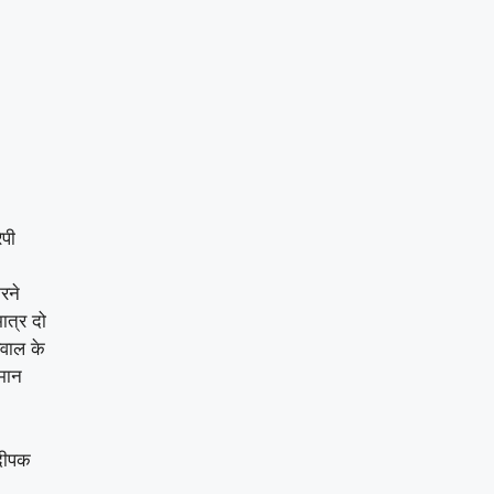
ेपी
रने
ात्र दो
़वाल के
जमान
 दीपक