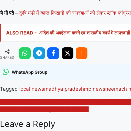
ये भी पढ़े –
कृषि मंडी में व्याप्त किसानों की समस्याओं को लेकर ब्लॉक कांग्
ALSO READ -
आदेश की अवहेलना करने एवं शासकीय कार्य में लापरवाही ब
SHARES
WhatsApp Group
Tagged
local news
madhya pradesh
mp news
neemach 
Post
ऑपरेशन मुस्कान के अन्तर्गत अपहृत गुमशुदा नाबालिग बालक को 05 घंटे क
श्रीराम भक्त मण्डल की नि शुल्क और नि स्वार्थ सेवा
navigation
Leave a Reply