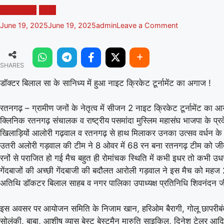
क्षेत्रीय खबरें
नीमच
on
June 19, 2025
June 19, 2025
admin
Leave a Comment
डॉक्टर
बिलाल
सा
SHARES
के
सानिध्य
डॉक्टर बिलाल सा के सानिध्य में हुआ नाइट क्रिकेट टूर्नामेंट का अगाज !
में
हुआ
रतनगढ़ – ग्रामीण जनों के नेतृत्व में सीजन 2 नाइट क्रिकेट टूर्नामेंट का आ
नाइट
क्रिकेट
क्लिनिक रतनगढ़ संचालक व राष्ट्रीय पसमांदा मुस्लिम महासंघ भाजपा के प्रद
टूर्नामेंट
खिलाड़ियों आलोरी गढ़वाल व रतनगढ़ से हाथ मिलाकर उनका उत्सव वर्धन क
का
उतरी अलोरी गड़वाल की टीम ने 8 ओवर में 68 रन बना रतनगढ़ टीम को जीत
अगाज
रनों से पराजित हो गई मैच बहुत ही रोमांचक स्थिति में कभी इधर तो कभी उ
!
गेंदबाजों की अच्छी गेंदबाजी की बदौलत आरोली गड़वाल ने इस मैच को महज 
अतिथि डॉकटर बिलाल साहब व नगर पालिका उपाध्यक्ष प्रतिनिधि शिवनंदन जी छ
इस अवसर पर आयोजन समिति के निजाम खान, हरिओम बैरागी, गोलू छापरीबंद,
सोलंकी, बाबा, आशीष व्यास बेस्ट बेस्टमैन मारुति साइकिल, दिनेश टेलर आदि