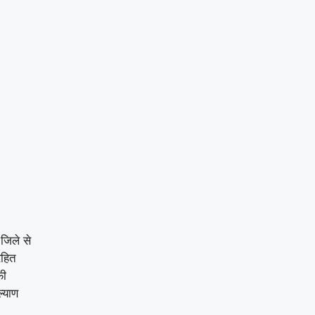
जिले से
रहित
फी
्‍याण