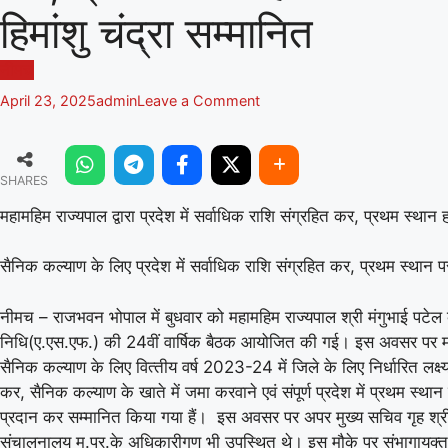
हिमांशु चंद्रा सम्मानित
नीमच
on
April 23, 2025
admin
Leave a Comment
महामहिम
राज्यपाल
द्वारा
SHARES
प्रदेश
में
महामहिम राज्यपाल द्वारा प्रदेश में सर्वाधिक राशि संग्रहित कर, प्रथम स्‍था
सर्वाधिक
राशि
सैनिक कल्‍याण के लिए प्रदेश में सर्वाधिक राशि संग्रहित कर, प्रथम स्‍था
संग्रहित
कर, प्रथम
स्‍थान
नीमच – राजभवन भोपाल में बुधवार को महामहिम राज्‍यपाल श्री मंगुभाई पटेल 
हांसिल
निधि(ए.एस.एफ.) की 24वीं वार्षिक बैठक आयोजित की गई। इस अवसर पर महामह
करने
सैनिक कल्‍याण के लिए वित्‍तीय वर्ष 2023-24 में जिले के लिए निर्धारित
पर
कर, सैनिक कल्याण के खाते में जमा करवाने एवं संपूर्ण प्रदेश में प्रथम स्‍था
नीमच
जिला
प्रदान कर सम्मानित किया गया हैं। इस अवसर पर अपर मुख्‍य सचिव गृह श्री 
कलेक्टर
संचालनालय म.प्र.के अधिकारीगण भी उपस्थित थे। इस मौके पर संभागायुक्‍त न