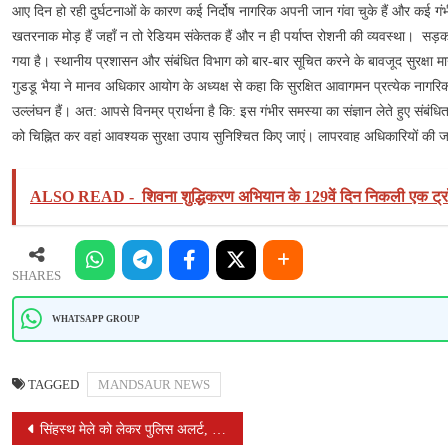
जनहानि
आए दिन हो रही दुर्घटनाओं के कारण कई निर्दोष नागरिक अपनी जान गंवा चुके हैं और कई गंभी
को
खतरनाक मोड़ हैं जहाँ न तो रेडियम संकेतक हैं और न ही पर्याप्त रोशनी की व्यवस्था। सड
लेकर
गया है। स्थानीय प्रशासन और संबंधित विभाग को बार-बार सूचित करने के बावजूद सुरक्षा मान
मध्यप्रदेश
गुडडू भैया ने मानव अधिकार आयोग के अध्यक्ष से कहा कि सुरक्षित आवागमन प्रत्येक नागर
मानव
उल्लंघन हैं। अत: आपसे विनम्र प्रार्थना है कि: इस गंभीर समस्या का संज्ञान लेते हुए संबंध
अधिकार
को चिह्नित कर वहां आवश्यक सुरक्षा उपाय सुनिश्चित किए जाएं। लापरवाह अधिकारियों की ज
आयोग
अध्यक्ष
को
ALSO READ -
शिवना शुद्धिकरण अभियान के 129वें दिन निकली एक ट्
सौंपा
ज्ञापन
SHARES
WHATSAPP GROUP
TAGGED
MANDSAUR NEWS
POST
सिंहस्थ मेले को लेकर पुलिस अलर्ट, ग्राम रक्षा समिति की बैठक