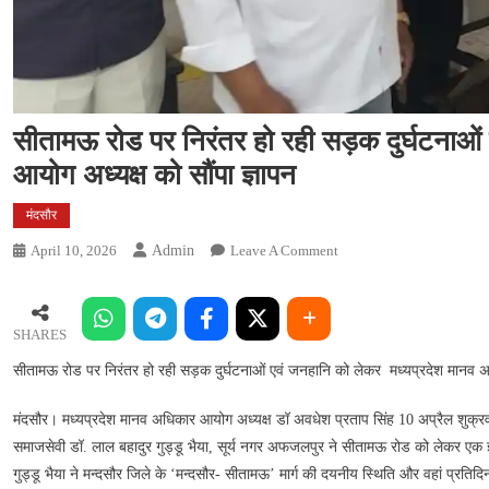
सीतामऊ रोड पर निरंतर हो रही सड़क दुर्घटनाओ
आयोग अध्यक्ष को सौंपा ज्ञापन
मंदसौर
On
April 10, 2026
Admin
Leave A Comment
सीतामऊ
रोड
पर
SHARES
निरंतर
सीतामऊ रोड पर निरंतर हो रही सड़क दुर्घटनाओं एवं जनहानि को लेकर मध्यप्रदेश मानव अध
हो
रही
मंदसौर। मध्यप्रदेश मानव अधिकार आयोग अध्यक्ष डॉ अवधेश प्रताप सिंह 10 अप्रैल शुक्रवा
सड़क
समाजसेवी डॉ. लाल बहादुर गुड्डू भैया, सूर्य नगर अफजलपुर ने सीतामऊ रोड को लेकर एक ज
दुर्घटनाओं
गुड्डू भैया ने मन्दसौर जिले के ‘मन्दसौर- सीतामऊ’ मार्ग की दयनीय स्थिति और वहां प्रतिदिन
एवं