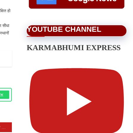
्षित हो
ा सीधा
YOUTUBE CHANNEL
स्थानों
KARMABHUMI EXPRESS
OW
कचनारा फ्लैग में श्रीमद भागवत कथा व तुलसी विवाह का भव्य आयोजन: जय हिन्द ग्रुप मंदसौर ने कथा वाचक श्री शर्मा का किया सम्मान