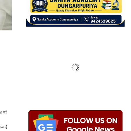
ष एवं
जनक है।