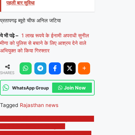
पहली बार सुविधा
प्रतापगढ़ ब्यूरो चीफ अनिल जटिया
ये भी पढ़े –
1 लाख रूपये के ईनामी अपराधी सुनील
मीणा को पुलिस से बचाने के लिए आश्रय देने वाले
अभियुक्त को किया गिरफ्तार
SHARES
Join Now
WhatsApp Group
Tagged
Rajasthan news
Post
नर्मदाप्रसाद की बेटी को नवजात शिशु गहन चिकित्सा
इकाई में मिली बेहतर स्वास्थ्य सुविधाएं
navigation
भादवा माता घाणावार तेली समाज का सामूहिक विवाह