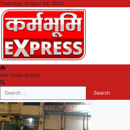
Skip
Thursday, August 06, 2026
to
content
Karmabhumi Express
site mode button
Search
for: