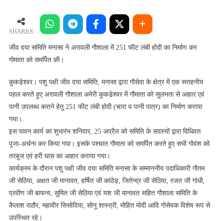
दया
समिति
मनासा
SHARES
ने
जीव दया समिति मनासा ने अरावली गौशाला में 251 फीट लंबी होदी का निर्माण कर
अरावली
गोमाता को समर्पित की।
गौशाला
में
कुकडे़श्वर। पशु पक्षी जीव दया समिति, मनासा द्वारा गौसेवा के क्षेत्र में एक सराहनीय
251
पहल करते हुए अरावली गौशाला अमेरी कुकडे़श्वर में गौमाता को सुलभता से आहार एवं
फीट
पानी उपलब्ध कराने हेतु 251 फीट लंबी होदी (चारा व पानी पात्र) का निर्माण कराया
लंबी
गया।
होदी
इस पावन कार्य का शुभारंभ शनिवार, 25 अप्रैल को समिति के सदस्यों द्वारा विधिवत
का
पूजा-अर्चना कर किया गया। इसके पश्चात गौमाता को समर्पित करते हुए सभी गोवंश को
निर्माण
तरबूज एवं हरी घास का आहार कराया गया।
कर
गोमाता
कार्यक्रम के दौरान पशु पक्षी जीव दया समिति मनासा के सम्माननीय पदाधिकारी गौतम
को
जी सेठिया, अक्षत जी मानावत, हर्षित जी कांठेड़, जितेन्द्र जी सेठिया, रजत जी गांधी,
समर्पित
प्रवीण जी बाफना, सुमित जी सेठिया एवं यश जी मानावत सहित गौशाला समिति के
की।
कैलाश राठौर, महावीर सिसोदिया, सोनू शास्त्री, मोहित मोदी आदि गोसेवक विशेष रूप से
उपस्थित रहे।