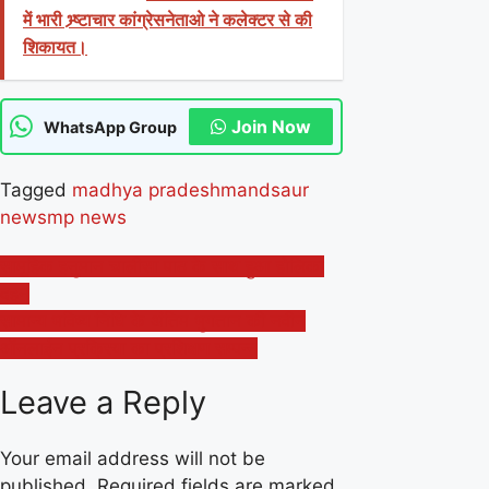
में भारी भ्र्ष्टाचार कांग्रेसनेताओ ने कलेक्टर से की
शिकायत।
Join Now
WhatsApp Group
Tagged
madhya pradesh
mandsaur
news
mp news
Post
सामूहिक हनुमान चालीसा पाठ के साथ हुआ होलिका
दहन
navigation
सामान्‍य भविष्‍य निधि के अंतिम भुगतान की नवीन
ऑनलाईन प्रक्रिया का प्रशिक्षण सम्‍पन्‍न
Leave a Reply
Your email address will not be
published.
Required fields are marked