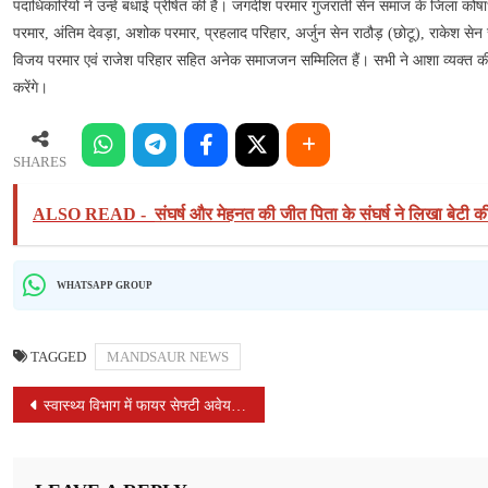
जनों
पदाधिकारियों ने उन्हें बधाई प्रेषित की है। जगदीश परमार गुजराती सेन समाज के जिला कोषाध्य
में
परमार, अंतिम देवड़ा, अशोक परमार, प्रहलाद परिहार, अर्जुन सेन राठौड़ (छोटू), राकेश स
हर्ष
विजय परमार एवं राजेश परिहार सहित अनेक समाजजन सम्मिलित हैं। सभी ने आशा व्यक्त की 
की
करेंगे।
लहर
SHARES
ALSO READ -
संघर्ष और मेहनत की जीत पिता के संघर्ष ने लिखा बेट
WHATSAPP GROUP
TAGGED
MANDSAUR NEWS
POST
स्वास्थ्य विभाग में फायर सेफ्टी अवेयरनेस वीक का हुआ शुभारंभ
NAVIGATION