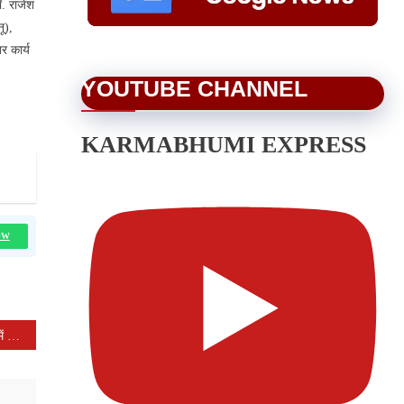
ॉ. राजेश
ू),
र कार्य
YOUTUBE CHANNEL
KARMABHUMI EXPRESS
OW
कलेक्टरश्री हिमांशु चंद्रा ने टामोटी में रात्रि चौपाल व जल चौपाल में सुनी ग्रामीणों की समस्याएं,