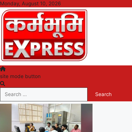
Skip
Monday, August 10, 2026
to
content
Karmabhumi Express
site mode button
Search
for: