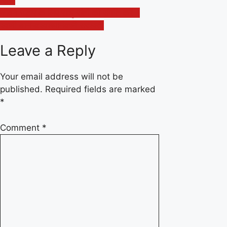
किया
navigation
जीवन उद्धार के लिए साधु संतों की संगति करें –
स्वामी आनन्दस्वरूपानंदजी सरस्वती
Leave a Reply
Your email address will not be
published.
Required fields are marked
*
Comment
*