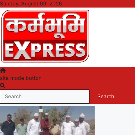
Skip
Sunday, August 09, 2026
to
content
Karmabhumi Express
site mode button
Search
for: