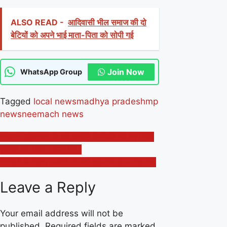
ALSO READ -
आदिवासी भील समाज की दो
बेटियों को अपने भाई माता-पिता को सोपी गई
Join Now
WhatsApp Group
Tagged
local news
madhya pradesh
mp
news
neemach news
Post
भगवान झूलेलाल जी की जयंती चेटीचंड पर्व पर सिंधी
समाज को किया सम्मानित !
navigation
सिंगोली में गौतम जयंती का पर्व धूमधाम से मनाया गया
Leave a Reply
Your email address will not be
published.
Required fields are marked