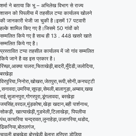
शर्मा ने बताया कि भू – अभिलेख विभाग से राज्य
शासन को पिपलीया में तहसील टप्पा कार्यालय खोलने
की जानकारी भेजी जा चुकी है।इसमें 17 पटवारी
हल्के शामिल किए गए है।जिसमे 50 गांवों को
सम्मलित किये गए है साथ ही 13 . 448 खसरे खाते
सम्मलित किये गए है।
प्रस्तावित टप्पा तहसील कार्यालय में जो गांव सम्मलित
किये जाने है वह इस प्रकार है।
रिंच्छा,आक्या पालरा,चिताखेड़ी,बादरी,मुँदेडी,जलोदिया,
बरखेड़ा
विरपुरिया,निनोरा,खोखरा,जेतपुरा,रूपी,सोनी,कनघट्टी
,सनावदा,उमरिया,सूपड़ा,सेमली,बालागुड़ा,अम्बाव,खख
राई,सुजानपुरा,गोगरपुरा,डूंगलावदा, बरखेड़ा
जयसिंह,वरदल,मुंड़कोषा,खेड़ा खदान,बही पार्शनाथ,
सोकड़ी, खात्याखेड़ी,गुडभेली,टिलाखेड़ा, पिपलीया
पंथ,काचरिया चन्द्रावत,लुनाहेड़ा,उजागरिया,थडोद,
ढिकनिया,बोतलगंज,
चावली,बाबुखेड़ा,बोरखेड़ी,बेलारा,हरिपुरा,डोडिया