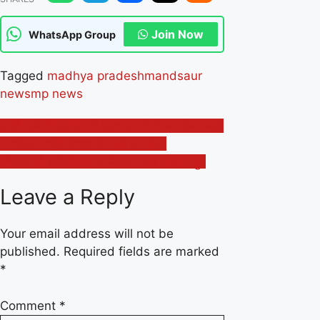
Join Now
WhatsApp Group
Tagged
madhya pradesh
mandsaur
news
mp news
Post
फर्जी बायोडीजल पंप को प्रशासन ने किया सील, खाद्य
नागरिक आपूर्ति विभाग की बड़ी कार्यवाही
navigation
संगठन पर्व शक्तिकेंद्र कार्यशाला बैठक सम्पन्न हुई
Leave a Reply
Your email address will not be
published.
Required fields are marked
*
Comment
*