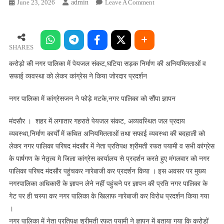
On
June 23, 2026
Admin
Leave A Comment
करोड़ो
की
नगर
पालिका
SHARES
में
करोड़ो की नगर पालिका में पेयजल संकट,घटिया सड़क निर्माण की अनियमितताओं व
पेयजल
सफाई व्यवस्था को लेकर कांग्रेस ने किया जोरदार प्रदर्शन
संकट,घटिया
सड़क
नगर पालिका में कांग्रेसजन ने फोड़े मटके,नगर पालिका को सौंपा ज्ञापन
निर्माण
की
मंदसौर । शहर में लगातार गहराते पेयजल संकट, अव्यवस्थित जल प्रदाय
अनियमितताओं
व्यवस्था,निर्माण कार्यों में कथित अनियमितताओं तथा सफाई व्यवस्था की बदहाली को
व
लेकर नगर पालिका परिषद मंदसौर में नेता प्रतिपक्ष श्रीमती रफत पयामी व सभी कांग्रेस
सफाई
के पार्षगण के नेतृत्व मे जिला कांग्रेस कार्यालय से प्रदर्शन करते हुए मंगलवार को नगर
व्यवस्था
पालिका परिषद मंदसौर पहुंचकर नारेबाजी कर प्रदर्शन किया । इस अवसर पर मुख्य
को
नगरपालिका अधिकारी के ज्ञापन लेने नहीं पहुंचने पर ज्ञापन की प्रति नगर पालिका के
लेकर
गेट पर ही चस्पा कर नगर पालिका के खिलाफ नारेबाजी कर विरोध प्रदर्शन किया गया
कांग्रेस
ने
।
किया
नगर पालिका में नेता प्रतिपक्ष श्रीमती रफत पयामी ने ज्ञापन में बताया गया कि करोड़ों