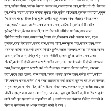
मो.हनीफ शेख,डाक्टर प्रीतिपाल सिंह राणा,कांतिलाल राठौर,तरुण खींची,रवि सिंह
राका,आसिफ छिपा,अशोक रैकवार,असगर मेव,राजनारायण लाड़,माजीद चौधरी, विश्वास
दुबे,राजेश फरक्या,राजेंद्र सेठिया सुनील बसेर,मुर्तजा घड़ियाली,मुस्तफ़ा कपाड़िया,युनुस
मेव,दिलीप देवड़ा,दीपक सिंह गुर्जर,अनीस मंसूरी,संजय सोनी,जितेंद्र सोपरा,संजय
नाहर,सकलेन करार,जाहिर पठान,खलील पठान, आरिफ बेग,वहीद जैदी साबिर
इलेक्ट्रीशियन,कैलाश मनवानी,लक्ष्मण मेघनानी,अभिषेक पाटीदार,अम्बालाल
हिंगोरिया,सलीम खान,सम्यक जेन,विजय जेन,विश्वनाथ सोनी,अकरम खान, शुभम
कुमावत,रमेश ब्रिजवानी,वकार खान,पंकज जोशी,सलीमुद्दीन शेख,मज़हर खान,जयंत
भटनागर,साबिर शाह,सर्फ अंसारी,फिरोज हुसैन,श्लोक भटनागर,जयेश पालीवाल,साबिर
कप्तान,वसीम खान,योगेंद्र गौड़,नवाज सिद्दीकी,इमरान कुरैशी,समीर पठान,असद
अंसारी,कलीम सिद्दीकी,सागर अंसारी,आमीन खान,मंगल गवली,फहीम सिद्दीकी,अशफाक
खान,रिजवान,मुनव्वर अंसारी,राजे चौधरी मनोहर रत्नावत,विकास जटिया, नारायण
हरवा,उदय लाल डालर, मंगल गवली,प्रणय धाकड़,शकील खान,राजेश खींची,सादिक
गोरी,मनोहर नाहटा,महिलाओं में राखी सत्रावाला,वर्षा सांखला,सुनीता बंदी,लक्ष्मी रेकवार,
नम्रता सत्रवाला,पिगी गौड़,योगिता बैरागी,मिनल नागर,शहनाज मंसूरी,सरिता कहार,बेबी
जीजी कहार,शबाना,सबाह खान,नेहा,राज कंवर, कुम कुम सिसोदिया,नीला,शिवंश,सुनीता
माली आदि इस प्रदर्शन में सहभागिता की । कार्यक्रम का संचालन शैलेंद्र गोस्वामी ने
किया व कार्यक्रम का आभार कमलेश सोनी ने माना ।