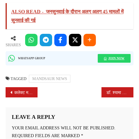
ALSO READ -
जनसुनवाई के दौरान अलग अलग 45 मामलों में
सुनवाई की गई
SHARES
JOIN NOW
WHATSAPP GROUP
TAGGED
MANDSAUR NEWS
POST
कलेक्ट महोदय श्री हिमांशु चंद्रा जी ने किया शतरंज खेलने वालो बच्चो का किया उत्साहवर्धन
डॉ. श्यामा प्रसाद मुखर्जी के बलिदान दिवस पर पुष्पांजलि कार्यक्रम आयोजित किया गया
NAVIGATION
LEAVE A REPLY
YOUR EMAIL ADDRESS WILL NOT BE PUBLISHED.
REQUIRED FIELDS ARE MARKED
*