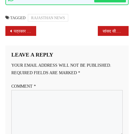
TAGGED
RAJASTHAN NEWS
POST
पत्रकार को जान से मारने की धमकी के विरोध में मुख्यमंत्री के नाम एसडीएम को सौंपा ज्ञापन पत्रकार सुरक्षा कानून लागू करने की करी मांग
सांसद सी.पी.जोशी ने केंद्रीय मंत्री नितिन गडकरी से की मुलाकात
NAVIGATION
LEAVE A REPLY
YOUR EMAIL ADDRESS WILL NOT BE PUBLISHED.
REQUIRED FIELDS ARE MARKED
*
COMMENT
*