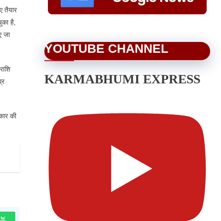
ए तैयार
ुका है,
िए जा
YOUTUBE CHANNEL
 राशि
KARMABHUMI EXPRESS
्र
रकार की
OW