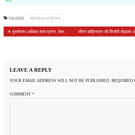
TAGGED
NEEMACH NEWS
POST
पुरूषोत्तम (अधिक) मास प्रारंभ, केशव सत्संग भवन में 1008 केशवानंद जी महाराज का हुआ आगमन, प्रतिदिन होगा नारद भक्ति सूत्र का वाचन
जीरन कब्रिस्तान की तिजोरी तोड़कर अज
NAVIGATION
LEAVE A REPLY
YOUR EMAIL ADDRESS WILL NOT BE PUBLISHED.
REQUIRED 
COMMENT
*