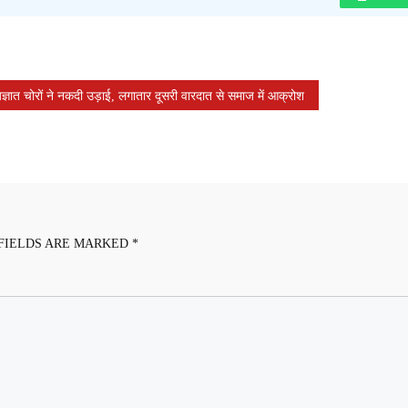
्ञात चोरों ने नकदी उड़ाई, लगातार दूसरी वारदात से समाज में आक्रोश
FIELDS ARE MARKED
*