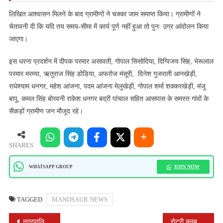
लिखित आश्वासन मिलने के बाद ग्रामीणों ने चक्का जाम समाप्त किया। ग्रामीणों ने
चेतावनी दी कि यदि तय समय-सीमा में कार्य पूर्ण नहीं हुआ तो पुनः उग्र आंदोलन किया
जाएगा।
इस धरना प्रदर्शन में दीपक परमार असावती, गोपाल सिसोदिया, दिग्विजय सिंह, भेरूलाल
परमार मरम्या, ऋतुराज सिंह डोडिया, अफरोज मंसूरी, दिनेश गुजराती आनखेड़ी,
राधेश्याम धनगर, महेश आंजना, पदम आंजना मेलुखेड़ी, गोपाल शर्मा शक्करखेड़ी, मंजू
बापू, कमल सिंह बोरवनी राकेश धनगर बद्री पांचाल सहित आसपास के समस्त गांवों के
सैकड़ों ग्रामीण जन मौजूद रहे।
SHARES
JOIN NOW
WHATSAPP GROUP
TAGGED
MANDSAUR NEWS
POST
नगरपालिका ने तीन जीर्ण शीर्ण भवनों को किया जमींदोज
रोटरी क्लब के तत्वावधान में कारूलाल सोनी परिवार ने कराया गौंवश को आहार