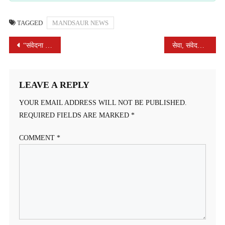
TAGGED
MANDSAUR NEWS
POST
“संवेदना से समाधान तक” : जनसुनवाई में कलेक्टर श्री चंद्रा से मिली राहत
सेवा, संवेदना और संकल्प की मिसाल बना गनेड़ीवाल चेरिटेबल ट्रस्ट
NAVIGATION
LEAVE A REPLY
YOUR EMAIL ADDRESS WILL NOT BE PUBLISHED.
REQUIRED FIELDS ARE MARKED
*
COMMENT
*