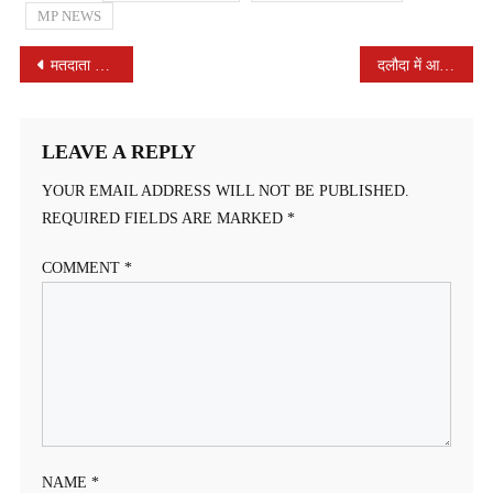
MP NEWS
POST
मतदाता जागरूकता के संबंध में आयोजित हुई एक दिवसीय कार्यशाला
दलौदा में आयोजित हुआ ‘समाधान आपके द्वार’ अभियान का समापन शिविर
NAVIGATION
LEAVE A REPLY
YOUR EMAIL ADDRESS WILL NOT BE PUBLISHED.
REQUIRED FIELDS ARE MARKED
*
COMMENT
*
NAME
*