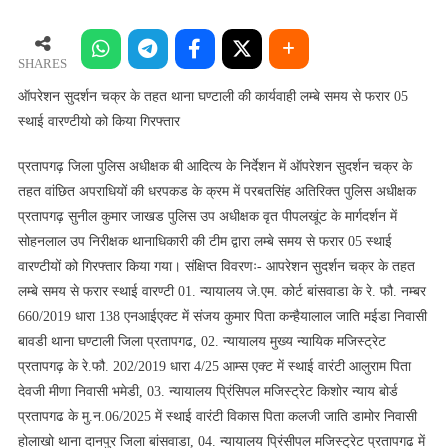
सुदर्शन
चक्र
के
SHARES
तहत
ऑपरेशन सुदर्शन चक्र के तहत थाना घण्टाली की कार्यवाही लम्बे समय से फरार 05
थाना
स्थाई वारण्टीयो को किया गिरफ्तार
घण्टाली
की
प्रतापगढ़ जिला पुलिस अधीक्षक बी आदित्य के निर्देशन में ऑपरेशन सुदर्शन चक्र के
कार्यवाही
तहत वांछित अपराधियों की धरपकड के क्रम में परबतसिंह अतिरिक्त पुलिस अधीक्षक
लम्बे
प्रतापगढ़ सुनील कुमार जाखड पुलिस उप अधीक्षक वृत पीपलखूंट के मार्गदर्शन में
समय
सोहनलाल उप निरीक्षक थानाधिकारी की टीम द्वारा लम्बे समय से फरार 05 स्थाई
से
वारण्टीयों को गिरफ्तार किया गया। संक्षिप्त विवरणः- आपरेशन सुदर्शन चक्र के तहत
फरार
लम्बे समय से फरार स्थाई वारण्टी 01. न्यायालय जे.एम. कोर्ट बांसवाडा के रे. फौ. नम्बर
05
660/2019 धारा 138 एनआईएक्ट में संजय कुमार पिता कन्हैयालाल जाति मईडा निवासी
स्थाई
वारण्टीयो
बावडी थाना घण्टाली जिला प्रतापगढ, 02. न्यायालय मुख्य न्यायिक मजिस्ट्रेट
को
प्रतापगढ़ के रे.फौ. 202/2019 धारा 4/25 आम्स एक्ट में स्थाई वारंटी आलुराम पिता
किया
देवजी मीणा निवासी भमेडी, 03. न्यायालय प्रिंसिपल मजिस्ट्रेट किशोर न्याय बोर्ड
गिरफ्तार
प्रतापगढ के मु.न.06/2025 में स्थाई वारंटी विकास पिता कलजी जाति डामोर निवासी
होलाखो थाना दानपुर जिला बांसवाडा, 04. न्यायालय प्रिंसीपल मजिस्ट्रेट प्रतापगढ में