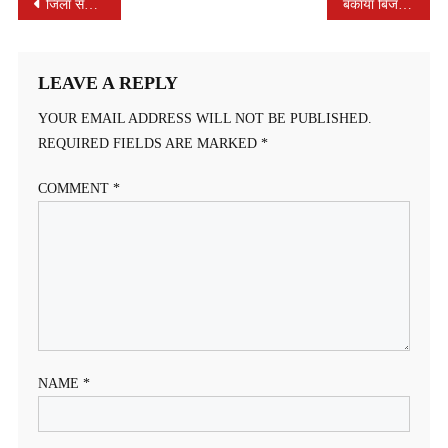
POST
जिला सेन समाज की बैठक संपन्न
बकाया बिजली बिल की राशि नहीं भरी तो मध्य प्रदेश पश्चिम क्षेत्र विद्युत वितरण कम्पनी लिमिटेड ने काटा कनेक्शन, उपभोक्ता ने की अभद्रता
NAVIGATION
LEAVE A REPLY
YOUR EMAIL ADDRESS WILL NOT BE PUBLISHED.
REQUIRED FIELDS ARE MARKED
*
COMMENT
*
NAME
*