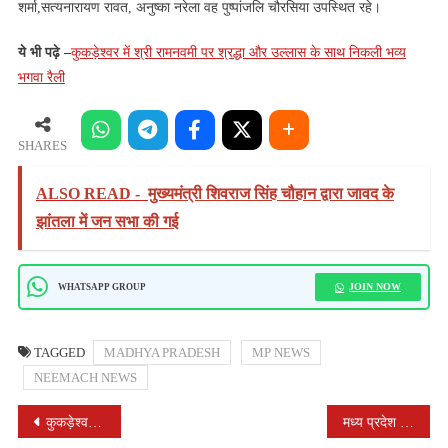
शर्मा,सत्यनारायण रावत, अनुष्का नरेला वह पुष्पांजलि चौरसिया उपस्थित रहे।
ये भी पढ़े –
कुकड़ेश्वर में श्री रामनवमी पर श्रद्धा और उल्लास के साथ निकली भव्य
भगवा रैली
SHARES
ALSO READ -
मुख्यमंत्री शिवराज सिंह चौहान द्वारा जावद के
झांतला में जन सभा की गई
JOIN NOW
WHATSAPP GROUP
TAGGED
MADHYA PRADESH
MP NEWS
NEEMACH NEWS
POST
कुकड़ेश्वर में श्री रामनवमी पर श्रद्धा और उल्लास के साथ निकली भव्य भगवा रैली
मध्य प्रदेश पीडब्ल्यूडी के लोकपथ मोबाइल ऐप की केबीसी में हुई तारीफ