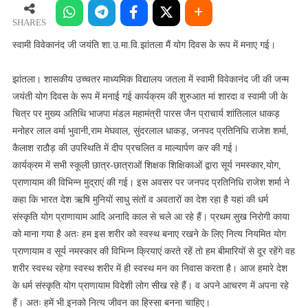
जी
जयंति
SHARES
शा.उ.मा.वि.झांतला
स्वामी विवेकानंद जी जयंति शा.उ.मा.वि.झांतला मैं योग दिवस के रूप में मनाए गई।
मैं
योग
झांतला। शासकीय उच्चतर माध्यमिक विद्यालय जतला में स्वामी विवेकानंद जी की जन्म
दिवस
जयंती योग दिवस के रूप में मनाई गई कार्यक्रम की शुरुआत मां शारदा व स्वामी जी के
के
चित्र पर मुख्य अतिथि भाजपा मंडल महामंत्री पारस जैन प्राचार्य शांतिलाल धाकड़
रूप
मनोहर लाल वर्मा भुवानी,राम मेघवाल, सुंदरलाल धाकड़, जनपद प्रतिनिधि राजेश शर्मा,
में
कैलाश राठौड़ की उपस्थिति में दीप प्रचलित व माल्यार्पण कर की गई।
मनाए
गई।
कार्यक्रम में सभी स्कूली छात्र-छात्राओं शिक्षक शिक्षिकाओं द्वारा सूर्य नमस्कार,योग,
प्राणायाम की विभिन्न मुद्राएं की गई। इस अवसर पर जनपद प्रतिनिधि राजेश शर्मा ने
कहा कि भारत देश ऋषि मुनियों साधु संतों व अवतारों का देश रहा है यहां की धर्म
संस्कृति योग प्राणायाम आदि अनादि काल से चले आ रहे हैं। प्रथम सुख निरोगी काया
को माना गया है अतः हम इस शरीर को स्वस्थ बनाए रखने के लिए नित्य नियमित योग
प्राणायाम व सूर्य नमस्कार की विभिन्न क्रियाएं करते रहें तो हम बीमारियों से दूर रहेंगे वह
शरीर स्वस्थ रहेगा स्वस्थ शरीर में ही स्वस्थ मन का निवास करता है। आज हमारे देश
के धर्म संस्कृति योग प्राणायाम विदेशी लोग सीख रहे हैं। व अपने आचरण में अपना रहे
हैं। अतः हमें भी इनको नित्य जीवन का हिस्सा बनना चाहिए।