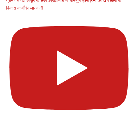
ग्राम पंचायत लासुर के सरपंचप्रतिनिधि ने 'कर्मभूमि एक्सप्रेस' को दी 4सालों के
विकास कार्योंकी जानकारी