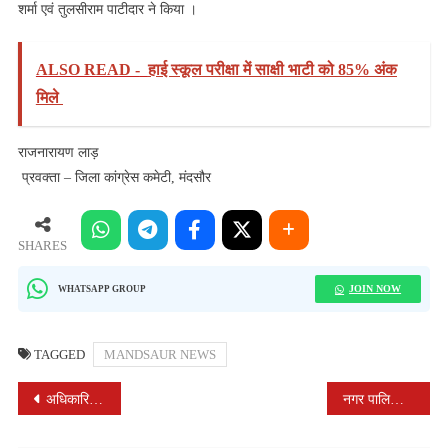
शर्मा एवं तुलसीराम पाटीदार ने किया ।
ALSO READ -
हाई स्कूल परीक्षा में साक्षी भाटी को 85% अंक
मिले
राजनारायण लाड़
प्रवक्ता – जिला कांग्रेस कमेटी, मंदसौर
SHARES
JOIN NOW
WHATSAPP GROUP
TAGGED
MANDSAUR NEWS
POST
अधिकारियों ने किया उपार्जन केंद्रों का निरीक्षण
नगर पालिका द्वारा किया जा रहा है मच्छरों की रोकथाम हेतु दवाइयो का छिड़काव
NAVIGATION