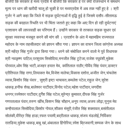
बीजेपी कि सरकार हे मध्य प्रदेश में बीजेपी कि सरकार हे पर क्यों राजस्थान में समर्थन
मूल्य पर धान की खरीदी चालू हो चुकी हे पर मध्यप्रदेश में अब तक नहीं हुए हे । श्री
गुर्जर ने आगे कहा कि जिले में सड़क दुर्घटनाओं में वृद्धि हुई हे जिसमे दसौर–सीतामऊ
सड़क की बदहाल स्थिति पर भी चिंता जताते हुए कहा कि आए दिन हो रही दुर्घटनाएं
प्रशासन की लापरवाही का परिणाम हैं। उन्होंने सरकार से तत्काल सड़क सुधार एवं
सुरक्षा व्यवस्था मजबूत करने की मांग की । प्रदर्शन के अंत में महामहिम राज्यपाल
महोदय के नाम तहसीलदार को ज्ञापन सौंपा गया। ज्ञापन का वाचन जिला कांग्रेस अध्यक्ष
श्री महेंद्र सिंह गुर्जर द्वारा किया गया। धरने को संबोधित करने वालो मे पूर्व विधायक
श्री नवकृष्ण पाटिल,परशुराम सिसोदिया,मनजीत सिंह टुटेजा,राजेश रघुवंशी,मुकेश
पोरवाल,ओम सिंह भाटी,अजहर हयात मेव, कांतिलाल राठौर,गोविंद सिंह पंवार,डाक्टर
प्रीतिपाल सिंह राणा,लियाकत मेव,विजेश मालेचा,विकास दशोरा,अजीत जेन,चंचलेश
व्यास,किशोर सिंह पंवार , सुश्री इष्टा भाचावत,कमलेश पटेल,राहुल जेन,सुरेश
धाकड़,हनीफ शेख,बालेश्वर पाटीदार,विनोद पटेल,महेश पाटीदार,जगदीश
धनगर,परमेश्वर पाटीदार,दुर्गेश सिंह पटेल,सुरेन्द्र कुमावत,दीपक सिंह गुर्जर
गणपतलाल पंवार,तरुण खींच,किशन सिंह चौहान,अनूप व्यास,अजय लोढ़ा,युनुस मेव
कन्हैयालाल सिसोदिया,किशोर गोयल,शौकत मंसूरी,रंजीत सिंह शक्तावत,बसंतीलाल
सोलंकी,वीरेंद्र सिंह हाडा,रफत पयामी,बद्रीलाल धाकड़,संजय मंडलोई,निर्विकार
रातडिया,मुकेश धाकड़,बाबू खां,अंबालाल हिंगोरिया,रमेश ब्रिजवानी,सम्यक जेन के साथ