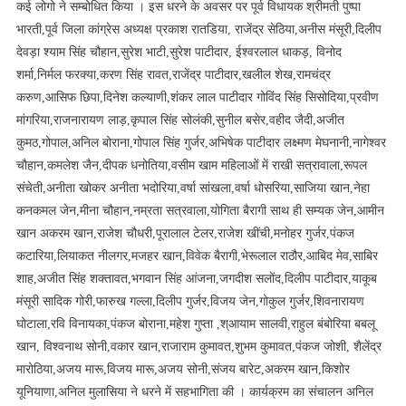
कई लोगो ने सम्बोधित किया । इस धरने के अवसर पर पूर्व विधायक श्रीमती पुष्पा
भारती,पूर्व जिला कांग्रेस अध्यक्ष प्रकाश रातडिया, राजेंद्र सेठिया,अनीस मंसूरी,दिलीप
देवड़ा श्याम सिंह चौहान,सुरेश भाटी,सुरेश पाटीदार, ईश्वरलाल धाकड़, विनोद
शर्मा,निर्मल फरक्या,करण सिंह रावत,राजेंद्र पाटीदार,खलील शेख,रामचंद्र
करुण,आसिफ छिपा,दिनेश कल्याणी,शंकर लाल पाटीदार गोविंद सिंह सिसोदिया,प्रवीण
मांगरिया,राजनारायण लाड़,कृपाल सिंह सोलंकी,सुनील बसेर,वहीद जैदी,अजीत
कुमठ,गोपाल,अनिल बोराना,गोपाल सिंह गुर्जर,अभिषेक पाटीदार लक्ष्मण मेघनानी,नागेश्वर
चौहान,कमलेश जैन,दीपक धनोतिया,वसीम खाम महिलाओं में राखी सत्रावाला,रूपल
संचेती,अनीता खोकर अनीता भदोरिया,वर्षा सांखला,वर्षा धोसरिया,साजिया खान,नेहा
कनकमल जेन,मीना चौहान,नम्रता सत्रवाला,योगिता बैरागी साथ ही सम्यक जेन,आमीन
खान अकरम खान,राजेश चौधरी,पूरालाल टेलर,राजेश खींची,मनोहर गुर्जर,पंकज
कटारिया,लियाकत नीलगर,मजहर खान,विवेक बैरागी,भेरूलाल राठौर,आबिद मेव,साबिर
शाह,अजीत सिंह शक्तावत,भगवान सिंह आंजना,जगदीश सलोंद,दिलीप पाटीदार,याकूब
मंसूरी सादिक गोरी,फारुख गल्ला,दिलीप गुर्जर,विजय जेन,गोकुल गुर्जर,शिवनारायण
घोटाला,रवि विनायका,पंकज बोराना,महेश गुप्ता ,श्आयाम सालवी,राहुल बंबोरिया बबलू
खान, विश्वनाथ सोनी,वकार खान,राजाराम कुमावत,शुभम कुमावत,पंकज जोशी, शैलेंद्र
मारोठिया,अजय मारू,विजय मारू,अजय सोनी,संजय बारेट,अकरम खान,किशोर
यूनियाणा,अनिल मुलासिया ने धरने में सहभागिता की । कार्यक्रम का संचालन अनिल